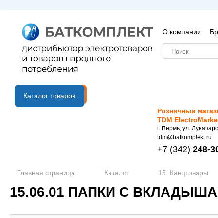
О компании
Бр
B2B портал
Каталог товаров
Розничный магаз
TDM ElectroMarke
г. Пермь, ул. Луначарс
tdm@batkomplekt.ru
+7
(342)
248-3
Главная страница
Каталог
15. Канцтовары
15.06.01 ПАПКИ С ВКЛАДЫ