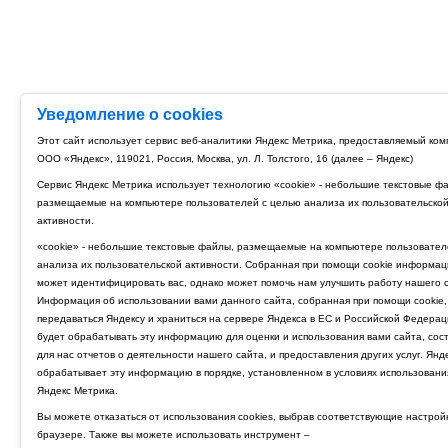
Уведомление о cookies
Этот сайт использует сервис веб-аналитики Яндекс Метрика, предоставляемый ко
ООО «Яндекс», 119021, Россия, Москва, ул. Л. Толстого, 16 (далее – Яндекс)
Сервис Яндекс Метрика использует технологию «cookie» - небольшие текстовые ф
размещаемые на компьютере пользователей с целью анализа их пользовательско
активности.
«cookie» - небольшие текстовые файлы, размещаемые на компьютере пользовател
анализа их пользовательской активности. Собранная при помощи cookie информац
может идентифицировать вас, однако может помочь нам улучшить работу нашего с
Информация об использовании вами данного сайта, собранная при помощи cookie,
передаваться Яндексу и храниться на сервере Яндекса в ЕС и Российской Федерац
будет обрабатывать эту информацию для оценки и использования вами сайта, сос
для нас отчетов о деятельности нашего сайта, и предоставления других услуг. Янд
обрабатывает эту информацию в порядке, установленном в условиях использовани
Яндекс Метрика.
Вы можете отказаться от использования cookies, выбрав соответствующие настрой
браузере. Также вы можете использовать инструмент –