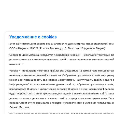
Уведомление о cookies
Этот сайт использует сервис веб-аналитики Яндекс Метрика, предоставляемый ко
ООО «Яндекс», 119021, Россия, Москва, ул. Л. Толстого, 16 (далее – Яндекс)
Сервис Яндекс Метрика использует технологию «cookie» - небольшие текстовые ф
размещаемые на компьютере пользователей с целью анализа их пользовательско
активности.
«cookie» - небольшие текстовые файлы, размещаемые на компьютере пользовател
анализа их пользовательской активности. Собранная при помощи cookie информац
может идентифицировать вас, однако может помочь нам улучшить работу нашего с
Информация об использовании вами данного сайта, собранная при помощи cookie,
передаваться Яндексу и храниться на сервере Яндекса в ЕС и Российской Федерац
будет обрабатывать эту информацию для оценки и использования вами сайта, сос
для нас отчетов о деятельности нашего сайта, и предоставления других услуг. Янд
обрабатывает эту информацию в порядке, установленном в условиях использовани
Яндекс Метрика.
Вы можете отказаться от использования cookies, выбрав соответствующие настрой