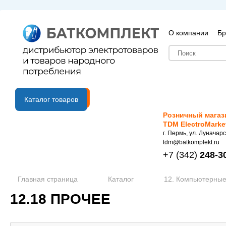
О компании
Бр
B2B портал
Каталог товаров
Розничный магаз
TDM ElectroMarke
г. Пермь, ул. Луначарс
tdm@batkomplekt.ru
+7
(342)
248-3
Главная страница
Каталог
12. Компьютерные
12.18 ПРОЧЕЕ