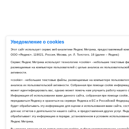
Уведомление о cookies
Этот сайт использует сервис веб-аналитики Яндекс Метрика, предоставляемый ко
ООО «Яндекс», 119021, Россия, Москва, ул. Л. Толстого, 16 (далее – Яндекс)
Сервис Яндекс Метрика использует технологию «cookie» - небольшие текстовые ф
размещаемые на компьютере пользователей с целью анализа их пользовательско
активности.
«cookie» - небольшие текстовые файлы, размещаемые на компьютере пользовател
анализа их пользовательской активности. Собранная при помощи cookie информац
может идентифицировать вас, однако может помочь нам улучшить работу нашего с
Информация об использовании вами данного сайта, собранная при помощи cookie,
передаваться Яндексу и храниться на сервере Яндекса в ЕС и Российской Федерац
будет обрабатывать эту информацию для оценки и использования вами сайта, сос
для нас отчетов о деятельности нашего сайта, и предоставления других услуг. Янд
обрабатывает эту информацию в порядке, установленном в условиях использовани
Яндекс Метрика.
Вы можете отказаться от использования cookies, выбрав соответствующие настрой