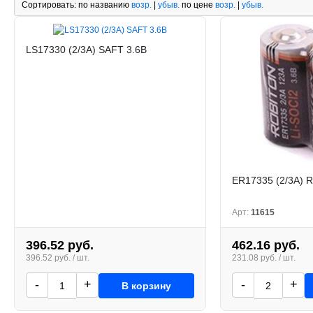
Сортировать:
по названию
возр.
|
убыв.
по цене
возр.
|
убыв.
LS17330 (2/3A) SAFT 3.6В
ER17335 (2/3A) Ro
Арт:
11615
396.52 руб.
462.16 руб.
396.52 руб. / шт.
231.08 руб. / шт.
-
+
-
+
В корзину