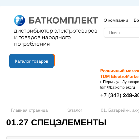
О компании
Бр
B2B портал
Каталог товаров
Розничный магаз
TDM ElectroMarke
г. Пермь, ул. Луначарс
tdm@batkomplekt.ru
+7
(342)
248-3
Главная страница
Каталог
01. Батарейки, ак
01.27 СПЕЦЭЛЕМЕНТЫ