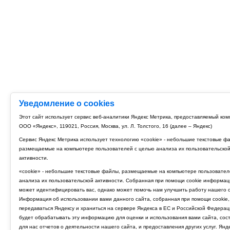
Уведомление о cookies
Этот сайт использует сервис веб-аналитики Яндекс Метрика, предоставляемый ко
ООО «Яндекс», 119021, Россия, Москва, ул. Л. Толстого, 16 (далее – Яндекс)
Сервис Яндекс Метрика использует технологию «cookie» - небольшие текстовые ф
размещаемые на компьютере пользователей с целью анализа их пользовательско
активности.
«cookie» - небольшие текстовые файлы, размещаемые на компьютере пользовател
анализа их пользовательской активности. Собранная при помощи cookie информац
может идентифицировать вас, однако может помочь нам улучшить работу нашего с
Информация об использовании вами данного сайта, собранная при помощи cookie,
передаваться Яндексу и храниться на сервере Яндекса в ЕС и Российской Федерац
будет обрабатывать эту информацию для оценки и использования вами сайта, сос
для нас отчетов о деятельности нашего сайта, и предоставления других услуг. Янд