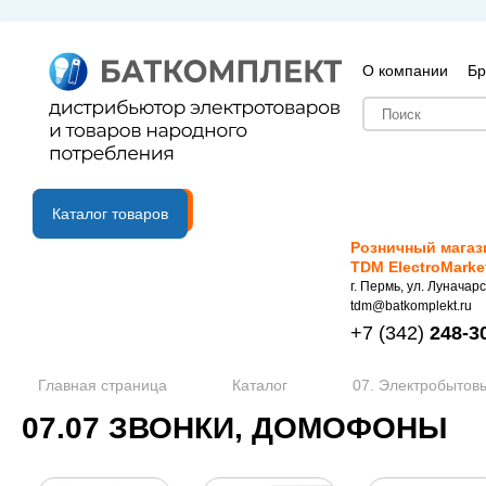
О компании
Бр
B2B портал
Каталог товаров
Розничный магаз
TDM ElectroMarke
г. Пермь, ул. Луначарс
tdm@batkomplekt.ru
+7
(342)
248-3
Главная страница
Каталог
07. Электробытов
07.07 ЗВОНКИ, ДОМОФОНЫ