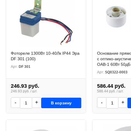
Фотореле 1300Вт 10-40Лк IP44 Эра
Основание прямо
DF 301 (100)
с оптико-акустич
ОАВ-1 60Вт 50дБ
Арт:
DF 301
Арт:
SQ0322-0003
246.93 руб.
586.44 руб.
246.93 руб. / шт.
586.44 руб. / шт.
-
+
-
+
В корзину