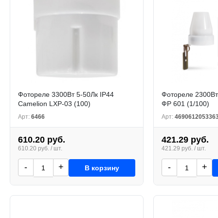
Фотореле 3300Вт 5-50Лк IP44
Фотореле 2300Вт
Camelion LXР-03 (100)
ФР 601 (1/100)
Арт:
6466
Арт:
469061205336
610.20 руб.
421.29 руб.
610.20 руб. / шт.
421.29 руб. / шт.
-
+
-
+
В корзину