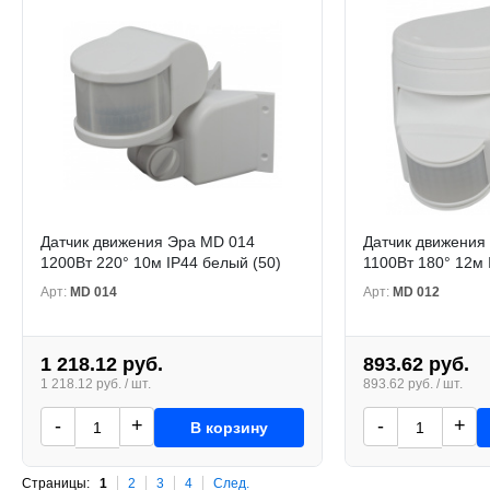
Датчик движения Эра MD 014
Датчик движения
1200Вт 220° 10м IP44 белый (50)
1100Вт 180° 12м 
Арт:
MD 014
Арт:
MD 012
1 218.12 руб.
893.62 руб.
1 218.12 руб. / шт.
893.62 руб. / шт.
-
+
-
+
В корзину
Страницы:
1
2
3
4
След.