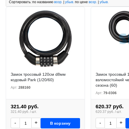
Сортировать:
по названию
возр.
|
убыв.
по цене
возр.
|
убыв.
Замок тросовый 120см d8мм
Замок тросовый 
кодовый Park (1/20/60)
взломостойкий ч
сезона (60)
Арт:
288160
Арт:
79-0306
321.40 руб.
620.37 руб.
321.40 руб. / шт.
620.37 руб. / шт.
-
+
-
+
В корзину