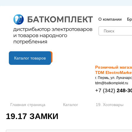
О компании
Бр
B2B портал
Каталог товаров
Розничный магаз
TDM ElectroMarke
г. Пермь, ул. Луначарс
tdm@batkomplekt.ru
+7
(342)
248-3
Главная страница
Каталог
19. Хозтовары
19.17 ЗАМКИ