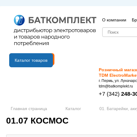
О компании
Бр
B2B портал
Каталог товаров
Розничный магаз
TDM ElectroMarke
г. Пермь, ул. Луначарс
tdm@batkomplekt.ru
+7
(342)
248-3
Главная страница
Каталог
01. Батарейки, ак
01.07 КОСМОС