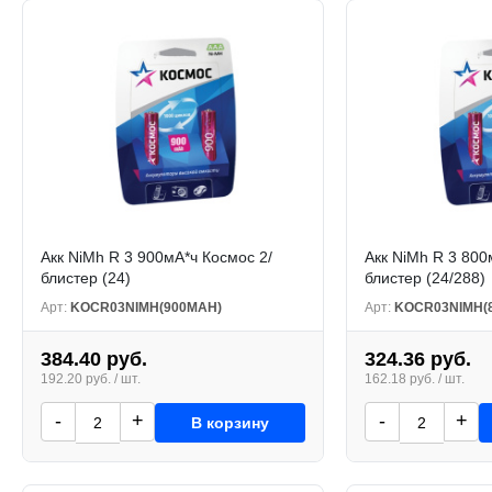
Акк NiMh R 3 900мА*ч Космос 2/
Акк NiMh R 3 800
блистер (24)
блистер (24/288)
Арт:
KOCR03NIMH(900MAH)
Арт:
KOCR03NIMH(
384.40 руб.
324.36 руб.
192.20 руб. / шт.
162.18 руб. / шт.
-
+
-
+
В корзину