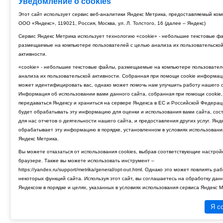
Уведомление о cookies
Этот сайт использует сервис веб-аналитики Яндекс Метрика, предоставляемый ко
ООО «Яндекс», 119021, Россия, Москва, ул. Л. Толстого, 16 (далее – Яндекс)
Сервис Яндекс Метрика использует технологию «cookie» - небольшие текстовые ф
размещаемые на компьютере пользователей с целью анализа их пользовательско
активности.
«cookie» - небольшие текстовые файлы, размещаемые на компьютере пользовател
анализа их пользовательской активности. Собранная при помощи cookie информац
может идентифицировать вас, однако может помочь нам улучшить работу нашего с
Информация об использовании вами данного сайта, собранная при помощи cookie,
передаваться Яндексу и храниться на сервере Яндекса в ЕС и Российской Федерац
будет обрабатывать эту информацию для оценки и использования вами сайта, сос
для нас отчетов о деятельности нашего сайта, и предоставления других услуг. Янд
обрабатывает эту информацию в порядке, установленном в условиях использовани
Яндекс Метрика.
Вы можете отказаться от использования cookies, выбрав соответствующие настрой
браузере. Также вы можете использовать инструмент –
https://yandex.ru/support/metrika/general/opt-out.html. Однако это может повлиять ра
некоторых функций сайта. Используя этот сайт, вы соглашаетесь на обработку дан
Яндексом в порядке и целях, указанных в условиях использования сервиса Яндекс М
Я с