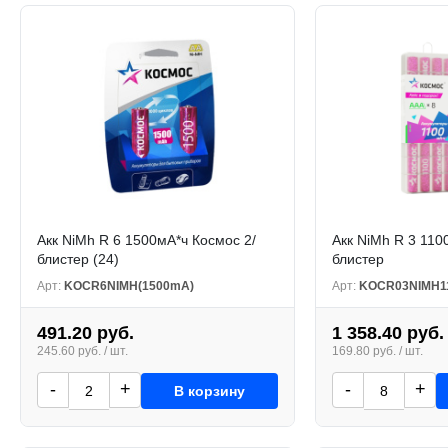
Акк NiMh R 6 1500мА*ч Космос 2/
Акк NiMh R 3 110
блистер (24)
блистер
Арт:
KOCR6NIMH(1500mA)
Арт:
KOCR03NIMH1
491.20 руб.
1 358.40 руб.
245.60 руб. / шт.
169.80 руб. / шт.
-
+
-
+
В корзину