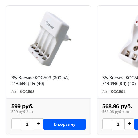
З/у Kосмос КОС503 (300mA,
З/у Kосмос КОС5
4*R3/R6) 8ч (40)
2*R3/R6,9В) (40)
Арт:
KOC503
Арт:
KOC501
599 руб.
568.96 руб.
599 руб. / шт.
568.96 руб. / шт.
-
+
-
+
В корзину