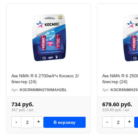
Акк NiMh R 6 2700мА*ч Космос 2/
Акк NiMh R 6 250
блистер (24)
блистер (24)
Арт:
KOCR6NIMH2700MAH2BL
Арт:
KOCR6NIMH25
734 руб.
679.60 руб.
367 руб. / шт.
339.80 руб. / шт.
-
+
-
+
В корзину