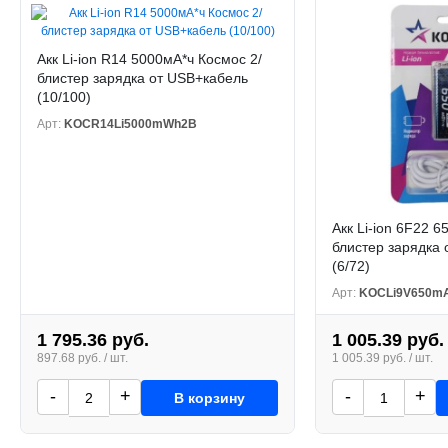
Акк Li-ion R14 5000мА*ч Космос 2/
блистер зарядка от USB+кабель
(10/100)
Арт:
KOCR14Li5000mWh2B
Акк Li-ion 6F22 6
блистер зарядка
(6/72)
Арт:
KOCLi9V650m
1 795.36 руб.
1 005.39 руб.
897.68 руб. / шт.
1 005.39 руб. / шт.
-
+
-
+
В корзину