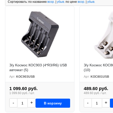
Сортировать:
по названию
возр.
|
убыв.
по цене
возр.
|
убыв.
З/у Kосмос КОС903 (4*R3/R6) USB
З/у Kосмос КОС8
автомат (5)
(10)
Арт:
KOC903USB
Арт:
KOC801USB
1 099.60 руб.
489.60 руб.
1 099.60 руб. / шт.
489.60 руб. / шт.
-
+
-
+
В корзину