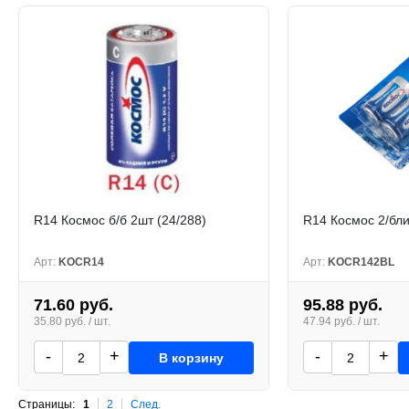
R14 Космос б/б 2шт (24/288)
R14 Космос 2/бли
Арт:
KOCR14
Арт:
KOCR142BL
71.60 руб.
95.88 руб.
35.80 руб. / шт.
47.94 руб. / шт.
-
+
-
+
В корзину
Страницы:
1
2
След.