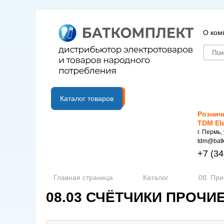
О ком
B2B портал
Каталог товаров
Рознич
TDM El
г. Пермь,
tdm@batk
+7
(34
Главная страница
Каталог
08. При
08.03 СЧЁТЧИКИ ПРОЧИ