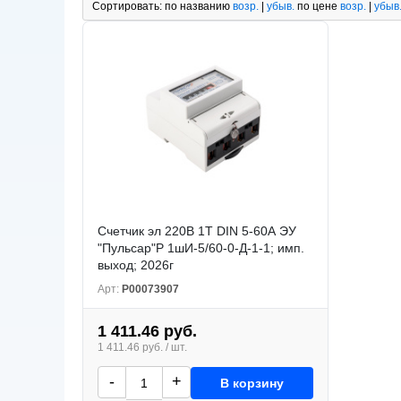
Сортировать:
по названию
возр.
|
убыв.
по цене
возр.
|
убыв
Счетчик эл 220В 1Т DIN 5-60А ЭУ
"Пульсар"Р 1шИ-5/60-0-Д-1-1; имп.
выход; 2026г
Арт:
Р00073907
1 411.46 руб.
1 411.46 руб. / шт.
-
+
В корзину