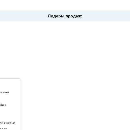
Лидеры продаж:
мпанией
айлы,
й
ей с целью
ия не