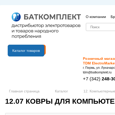
О компании
Бр
B2B портал
Каталог товаров
Розничный магаз
TDM ElectroMarke
г. Пермь, ул. Луначарс
tdm@batkomplekt.ru
+7
(342)
248-3
Главная страница
Каталог
12. Компьютерные
12.07 КОВРЫ ДЛЯ КОМПЬЮ