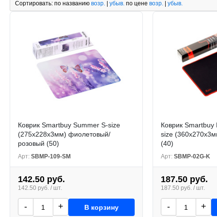
Сортировать:
по названию
возр.
|
убыв.
по цене
возр.
|
убыв.
Коврик Smartbuy Summer S-size
Коврик Smartbuy
(275х228х3мм) фиолетовый/
size (360х270х3м
розовый (50)
(40)
Арт:
SBMP-109-SM
Арт:
SBMP-02G-K
142.50 руб.
187.50 руб.
142.50 руб. / шт.
187.50 руб. / шт.
-
+
-
+
В корзину