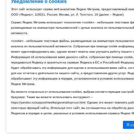
Уведомление о cookies
Этот сайт использует сервис веб-аналитики Яндекс Метрика, предоставляемый ко
ООО «Яндекс», 119021, Россия, Москва, ул. Л. Толстого, 16 (далее – Яндекс)
Сервис Яндекс Метрика использует технологию «cookie» - небольшие текстовые ф
размещаемые на компьютере пользователей с целью анализа их пользовательско
активности.
«cookie» - небольшие текстовые файлы, размещаемые на компьютере пользовател
анализа их пользовательской активности. Собранная при помощи cookie информац
может идентифицировать вас, однако может помочь нам улучшить работу нашего с
Информация об использовании вами данного сайта, собранная при помощи cookie,
передаваться Яндексу и храниться на сервере Яндекса в ЕС и Российской Федерац
будет обрабатывать эту информацию для оценки и использования вами сайта, сос
для нас отчетов о деятельности нашего сайта, и предоставления других услуг. Янд
обрабатывает эту информацию в порядке, установленном в условиях использовани
Яндекс Метрика.
Вы можете отказаться от использования cookies, выбрав соответствующие настрой
браузере. Также вы можете использовать инструмент –
https://yandex.ru/support/metrika/general/opt-out.html. Однако это может повлиять ра
некоторых функций сайта. Используя этот сайт, вы соглашаетесь на обработку дан
Яндексом в порядке и целях, указанных в условиях использования сервиса Яндекс М
Я с