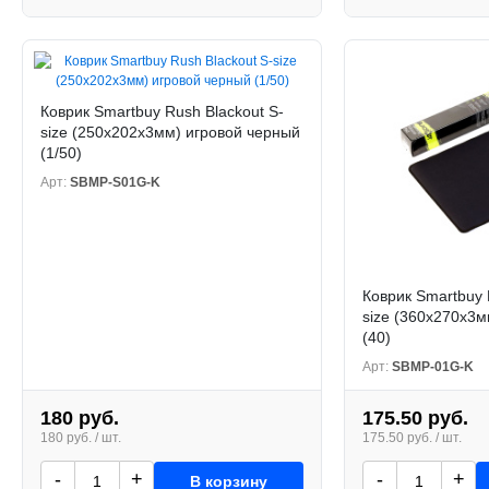
Коврик Smartbuy Rush Blackout S-
size (250х202х3мм) игровой черный
(1/50)
Арт:
SBMP-S01G-K
Коврик Smartbuy 
size (360х270х3м
(40)
Арт:
SBMP-01G-K
180 руб.
175.50 руб.
180 руб. / шт.
175.50 руб. / шт.
-
+
-
+
В корзину