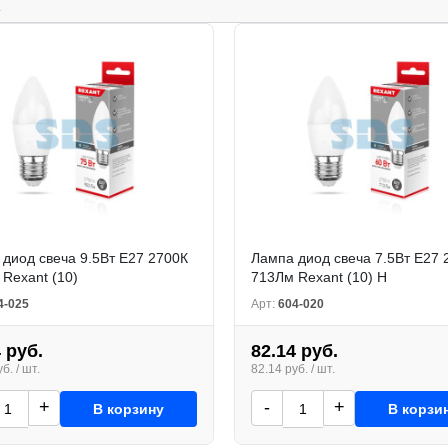
.
диод свеча 9.5Вт E27 2700К
Лампа диод свеча 7.5Вт E27 
Rexant (10)
713Лм Rexant (10) Н
4-025
Арт:
604-020
 руб.
82.14 руб.
б. / шт.
82.14 руб. / шт.
+
-
+
В корзину
В корзи