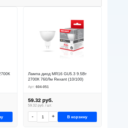
2700К
Лампа диод MR16 GU5.3 9.5Вт
2700К 760Лм Rexant (10/100)
Арт:
604-051
59.32 руб.
59.32 руб. / шт.
-
+
ну
В корзину