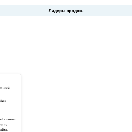
Лидеры продаж:
мпанией
айлы,
й
ей с целью
ия не
айта.