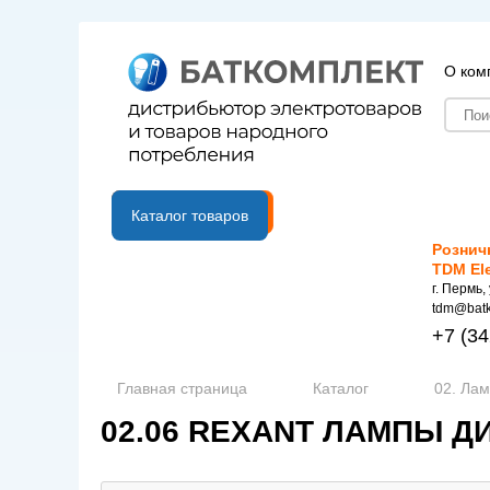
О ком
B2B портал
Каталог товаров
Рознич
TDM El
г. Пермь,
tdm@batk
+7
(34
Главная страница
Каталог
02. Ла
02.06 REXANT ЛАМПЫ 