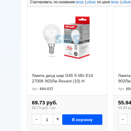
Сортировать:
по названию
возр.
|
убыв.
по цене
возр.
|
убыв
Лампа диод шар G45 9.5Вт E14
Лампа 
2700К 903Лм Rexant (10) Н
903Лм 
Арт:
604-037
Арт:
60
69.73 руб.
55.94
69.73 руб. / шт.
55.94 ру
-
+
-
В корзину