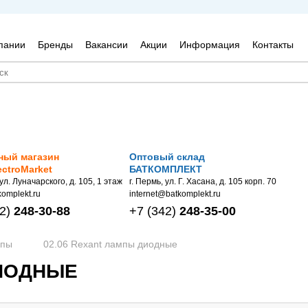
пании
Бренды
Вакансии
Акции
Информация
Контакты
ный магазин
Оптовый склад
ectroMarket
БАТКОМПЛЕКТ
 ул. Луначарского, д. 105, 1 этаж
г. Пермь, ул. Г. Хасана, д. 105 корп. 70
omplekt.ru
internet@batkomplekt.ru
2)
248-30-88
+7
(342)
248-35-00
мпы
02.06 Rexant лампы диодные
ДИОДНЫЕ