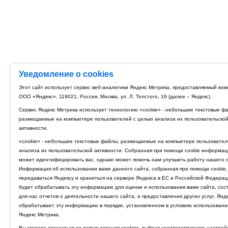
Уведомление о cookies
Этот сайт использует сервис веб-аналитики Яндекс Метрика, предоставляемый ко
ООО «Яндекс», 119021, Россия, Москва, ул. Л. Толстого, 16 (далее – Яндекс)
Сервис Яндекс Метрика использует технологию «cookie» - небольшие текстовые ф
размещаемые на компьютере пользователей с целью анализа их пользовательско
активности.
«cookie» - небольшие текстовые файлы, размещаемые на компьютере пользовател
анализа их пользовательской активности. Собранная при помощи cookie информац
может идентифицировать вас, однако может помочь нам улучшить работу нашего с
Информация об использовании вами данного сайта, собранная при помощи cookie,
передаваться Яндексу и храниться на сервере Яндекса в ЕС и Российской Федерац
будет обрабатывать эту информацию для оценки и использования вами сайта, сос
для нас отчетов о деятельности нашего сайта, и предоставления других услуг. Янд
обрабатывает эту информацию в порядке, установленном в условиях использовани
Яндекс Метрика.
Вы можете отказаться от использования cookies, выбрав соответствующие настрой