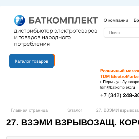
О компании
Бр
B2B портал
Каталог товаров
Розничный магаз
TDM ElectroMarke
г. Пермь, ул. Луначарс
tdm@batkomplekt.ru
+7
(342)
248-3
Главная страница
Каталог
27. ВЗЭМИ взрывоза
27. ВЗЭМИ ВЗРЫВОЗАЩ. КО