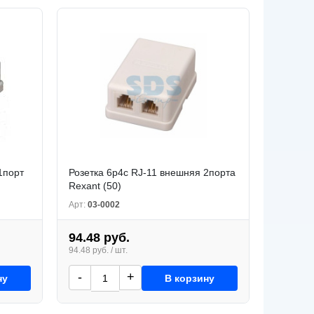
1порт
Розетка 6p4c RJ-11 внешняя 2порта
Rexant (50)
Арт:
03-0002
94.48 руб.
94.48 руб. / шт.
-
+
ну
В корзину