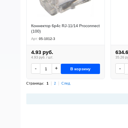
Коннектор 6p4c RJ-11/14 Proconnect
(100)
Арт:
05-1012-3
4.93 руб.
634.
4.93 руб. / шт.
35.26 ру
-
+
-
В корзину
Страницы:
1
2
След.