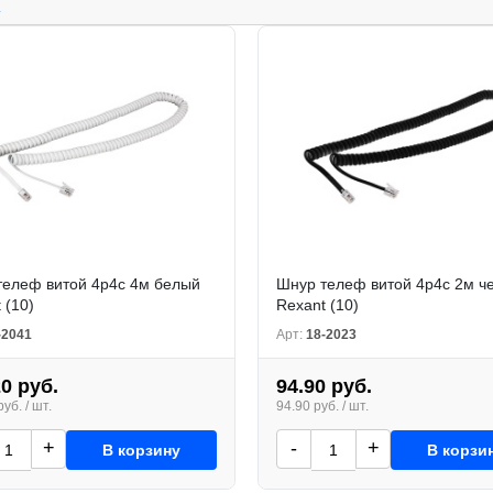
.
телеф витой 4р4с 4м белый
Шнур телеф витой 4р4с 2м ч
 (10)
Rexant (10)
-2041
Арт:
18-2023
20 руб.
94.90 руб.
уб. / шт.
94.90 руб. / шт.
+
-
+
В корзину
В корзи