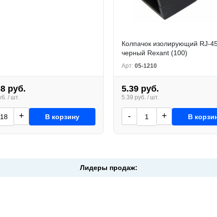
Колпачок изолирующий RJ-4
черный Rexant (100)
Арт:
05-1210
68 руб.
5.39 руб.
б. / шт.
5.39 руб. / шт.
+
-
+
В корзину
В корзи
Лидеры продаж: