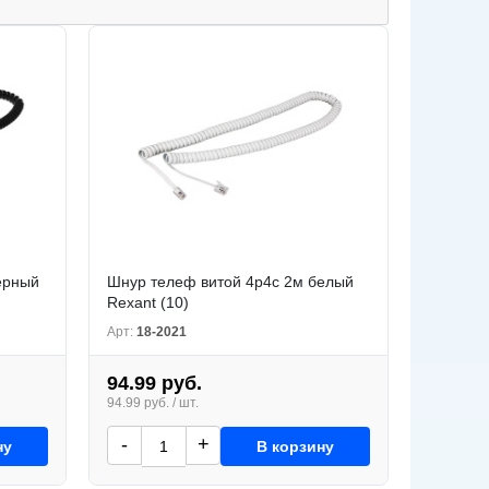
ерный
Шнур телеф витой 4р4с 2м белый
Rexant (10)
Арт:
18-2021
94.99 руб.
94.99 руб. / шт.
-
+
ну
В корзину