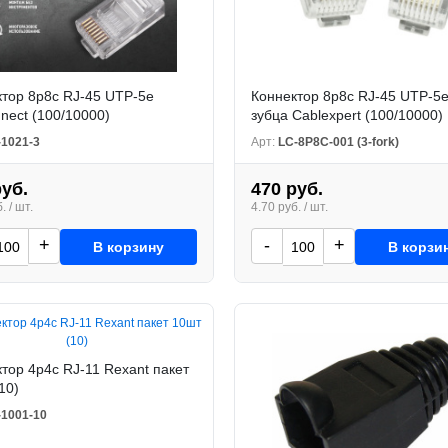
тор 8р8с RJ-45 UTP-5e
Коннектор 8р8с RJ-45 UTP-5e
nect (100/10000)
зубца Cablexpert (100/10000)
-1021-3
Арт:
LC-8P8C-001 (3-fork)
руб.
470 руб.
. / шт.
4.70 руб. / шт.
+
-
+
В корзину
В корзи
тор 4p4c RJ-11 Rexant пакет
10)
-1001-10