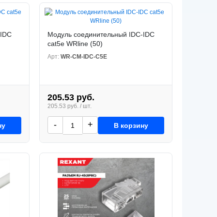
-IDC
Модуль соединительный IDC-IDC
cat5е WRline (50)
Арт:
WR-CM-IDC-C5E
205.53 руб.
205.53 руб. / шт.
-
+
ну
В корзину