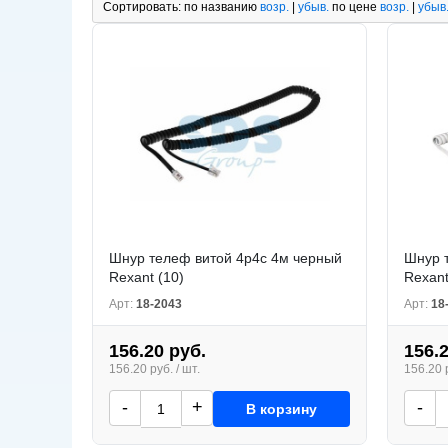
Сортировать:
по названию
возр.
|
убыв.
по цене
возр.
|
убыв
Шнур телеф витой 4р4с 4м черный
Шнур 
Rexant (10)
Rexant
Арт:
18-2043
Арт:
18
156.20 руб.
156.
156.20 руб. / шт.
156.20 р
-
+
-
В корзину