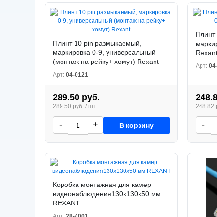
Плинт 
Плинт 10 pin размыкаемый,
маркир
маркировка 0-9, универсальный
Rexan
(монтаж на рейку+ хомут) Rexant
Арт:
04
Арт:
04-0121
289.50 руб.
248.
289.50 руб. / шт.
248.82 р
-
+
-
В корзину
Коробка монтажная для камер
видеонаблюдения130х130х50 мм
REXANT
Арт:
28-4001