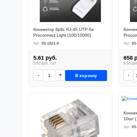
Коннектор 8р8с RJ-45 UTP-5e
Коннек
Proconnect Light (100/10000)
Procon
Арт:
05-1021-6
Арт:
05
5.61 руб.
658 
5.61 руб. / шт.
6.58 руб
-
+
-
В корзину
Коннек
10шт (
Арт:
05