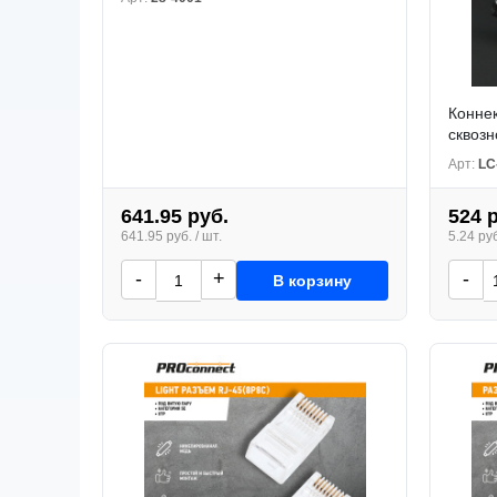
Коннек
сквозн
Арт:
LC
641.95 руб.
524 
641.95 руб. / шт.
5.24 руб
-
+
-
В корзину