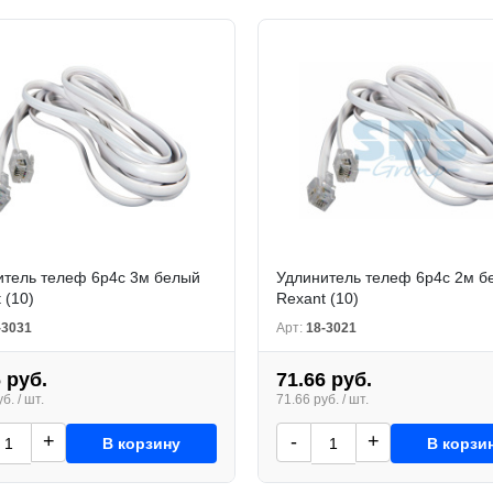
итeль телеф 6р4с 3м белый
Удлинитeль телеф 6р4с 2м б
 (10)
Rexant (10)
-3031
Арт:
18-3021
 руб.
71.66 руб.
б. / шт.
71.66 руб. / шт.
+
-
+
В корзину
В корзи