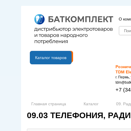
О ком
B2B портал
Каталог товаров
Рознич
TDM El
г. Пермь,
tdm@batk
+7
(34
Главная страница
Каталог
09. Рад
09.03 ТЕЛЕФОНИЯ, РАД