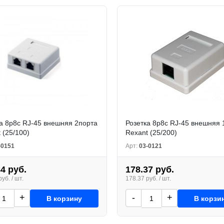
а 8p8c RJ-45 внешняя 2порта
Розетка 8p8c RJ-45 внешняя 
 (25/100)
Rexant (25/200)
-0151
Арт:
03-0121
84 руб.
178.37 руб.
уб. / шт.
178.37 руб. / шт.
+
-
+
В корзину
В корзи