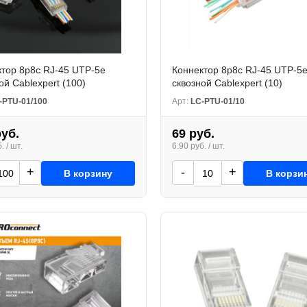
тор 8р8с RJ-45 UTP-5e
Коннектор 8р8с RJ-45 UTP-5
ой Cablexpert (100)
сквозной Cablexpert (10)
-PTU-01/100
Арт:
LC-PTU-01/10
руб.
69 руб.
. / шт.
6.90 руб. / шт.
+
-
+
В корзину
В корзи