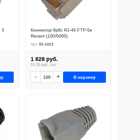
 3
Коннектор 8р8с RJ-45 FTP-5e
Rexant (100/5000)
Арт:
05-1023
1 828 руб.
18.28 руб. / шт.
-
+
ну
В корзину