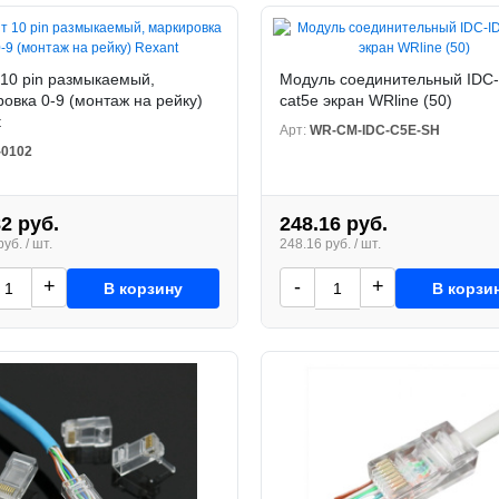
10 pin размыкаемый,
Модуль соединительный IDC
овка 0-9 (монтаж на рейку)
cat5е экран WRline (50)
t
Арт:
WR-CM-IDC-C5E-SH
-0102
82 руб.
248.16 руб.
уб. / шт.
248.16 руб. / шт.
+
-
+
В корзину
В корзи