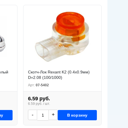
елый
Скотч-Лок Rexant K2 (0.4х0.9мм)
D=2.08 (100/1000)
Арт:
07-5402
6.59 руб.
6.59 руб. / шт.
-
+
ну
В корзину