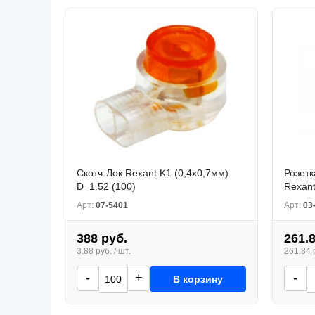
Скотч-Лок Rexant K1 (0,4х0,7мм)
Розетк
D=1.52 (100)
Rexant
Арт:
07-5401
Арт:
03
388 руб.
261.
3.88 руб. / шт.
261.84 р
-
+
-
В корзину