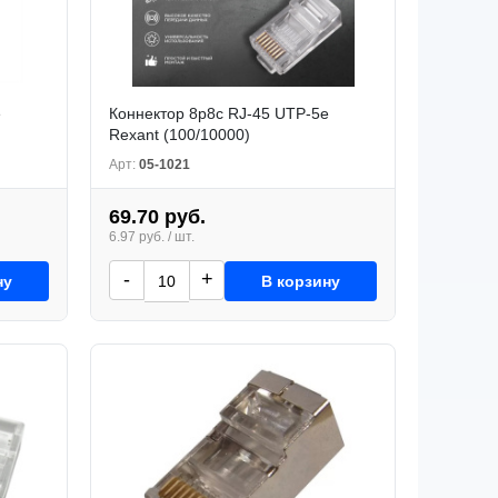
e
Коннектор 8р8с RJ-45 UTP-5e
Rexant (100/10000)
Арт:
05-1021
69.70 руб.
6.97 руб. / шт.
-
+
ну
В корзину