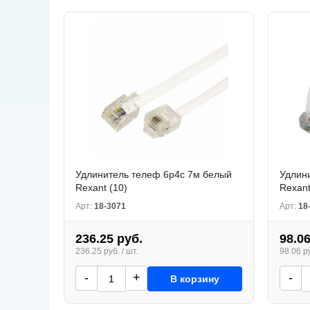
Удлинитeль телеф 6р4с 7м белый
Удлин
Rexant (10)
Rexant
Арт:
18-3071
Арт:
18
236.25 руб.
98.06
236.25 руб. / шт.
98.06 ру
-
+
-
В корзину