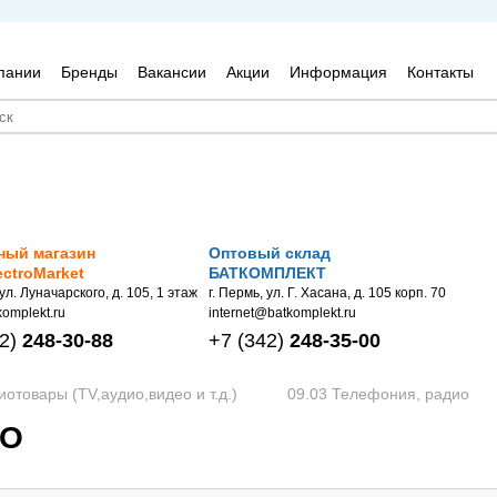
пании
Бренды
Вакансии
Акции
Информация
Контакты
ный магазин
Оптовый склад
ectroMarket
БАТКОМПЛЕКТ
 ул. Луначарского, д. 105, 1 этаж
г. Пермь, ул. Г. Хасана, д. 105 корп. 70
omplekt.ru
internet@batkomplekt.ru
2)
248-30-88
+7
(342)
248-35-00
иотовары (TV,аудио,видео и т.д.)
09.03 Телефония, радио
ИО