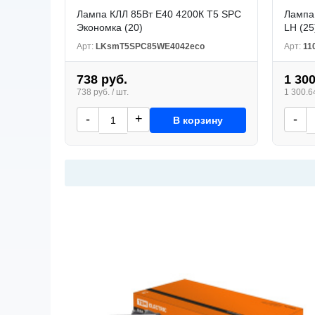
Лампа КЛЛ 85Вт E40 4200К T5 SPC
Лампа
Экономка (20)
LH (25
Арт:
LKsmT5SPC85WE4042eco
Арт:
11
738 руб.
1 300
738 руб. / шт.
1 300.64
-
+
-
В корзину