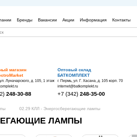
пании
Бренды
Вакансии
Акции
Информация
Контакты
ный магазин
Оптовый склад
ectroMarket
БАТКОМПЛЕКТ
 ул. Луначарского, д. 105, 1 этаж
г. Пермь, ул. Г. Хасана, д. 105 корп. 70
omplekt.ru
internet@batkomplekt.ru
2)
248-30-88
+7
(342)
248-35-00
мпы
02.29 КЛЛ - Энергосберегающие лампы
БЕРЕГАЮЩИЕ ЛАМПЫ