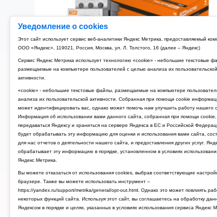
Уведомление о cookies
Этот сайт использует сервис веб-аналитики Яндекс Метрика, предоставляемый ко
ООО «Яндекс», 119021, Россия, Москва, ул. Л. Толстого, 16 (далее – Яндекс)
Сервис Яндекс Метрика использует технологию «cookie» - небольшие текстовые ф
размещаемые на компьютере пользователей с целью анализа их пользовательско
активности.
«cookie» - небольшие текстовые файлы, размещаемые на компьютере пользовател
анализа их пользовательской активности. Собранная при помощи cookie информац
может идентифицировать вас, однако может помочь нам улучшить работу нашего с
Информация об использовании вами данного сайта, собранная при помощи cookie,
передаваться Яндексу и храниться на сервере Яндекса в ЕС и Российской Федерац
Рубильник модульный 3P 125A TDM РМ-125 (4)
будет обрабатывать эту информацию для оценки и использования вами сайта, сос
для нас отчетов о деятельности нашего сайта, и предоставления других услуг. Янд
4 674 руб.
обрабатывает эту информацию в порядке, установленном в условиях использовани
Яндекс Метрика.
Вы можете отказаться от использования cookies, выбрав соответствующие настрой
браузере. Также вы можете использовать инструмент –
https://yandex.ru/support/metrika/general/opt-out.html. Однако это может повлиять ра
ГЛАВНАЯ
ПОЛИТИКА КОНФИДЕН
некоторых функций сайта. Используя этот сайт, вы соглашаетесь на обработку дан
Яндексом в порядке и целях, указанных в условиях использования сервиса Яндекс М