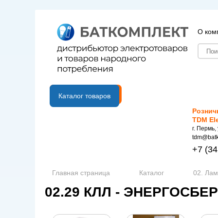
О ком
B2B портал
Каталог товаров
Рознич
TDM El
г. Пермь,
tdm@batk
+7
(34
Главная страница
Каталог
02. Ла
02.29 КЛЛ - ЭНЕРГОС