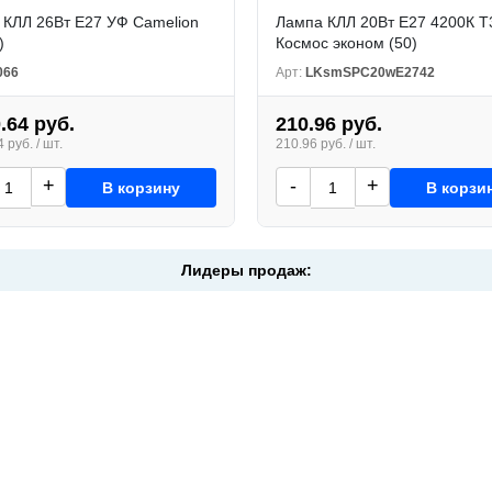
 КЛЛ 26Вт Е27 УФ Camelion
Лампа КЛЛ 20Вт Е27 4200К T
)
Космос эконом (50)
066
Арт:
LKsmSPC20wE2742
.64 руб.
210.96 руб.
 руб. / шт.
210.96 руб. / шт.
+
-
+
В корзину
В корзи
Лидеры продаж: