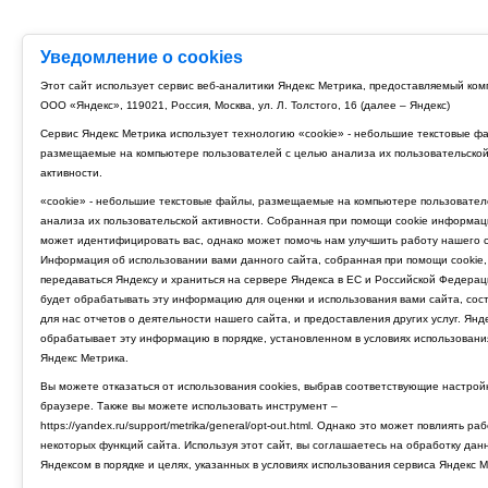
Уведомление о cookies
Этот сайт использует сервис веб-аналитики Яндекс Метрика, предоставляемый ко
ООО «Яндекс», 119021, Россия, Москва, ул. Л. Толстого, 16 (далее – Яндекс)
Сервис Яндекс Метрика использует технологию «cookie» - небольшие текстовые ф
размещаемые на компьютере пользователей с целью анализа их пользовательско
активности.
«cookie» - небольшие текстовые файлы, размещаемые на компьютере пользовател
анализа их пользовательской активности. Собранная при помощи cookie информац
может идентифицировать вас, однако может помочь нам улучшить работу нашего с
Информация об использовании вами данного сайта, собранная при помощи cookie,
передаваться Яндексу и храниться на сервере Яндекса в ЕС и Российской Федерац
будет обрабатывать эту информацию для оценки и использования вами сайта, сос
для нас отчетов о деятельности нашего сайта, и предоставления других услуг. Янд
обрабатывает эту информацию в порядке, установленном в условиях использовани
Яндекс Метрика.
Вы можете отказаться от использования cookies, выбрав соответствующие настрой
браузере. Также вы можете использовать инструмент –
https://yandex.ru/support/metrika/general/opt-out.html. Однако это может повлиять ра
некоторых функций сайта. Используя этот сайт, вы соглашаетесь на обработку дан
Яндексом в порядке и целях, указанных в условиях использования сервиса Яндекс М