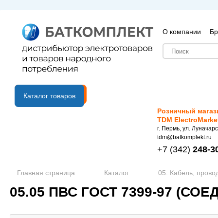
О компании
Бр
B2B портал
Каталог товаров
Розничный магаз
TDM ElectroMarke
г. Пермь, ул. Луначарс
tdm@batkomplekt.ru
+7
(342)
248-3
Главная страница
Каталог
05. Кабель, прово
05.05 ПВС ГОСТ 7399-97 (С