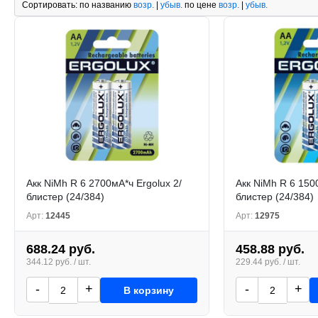
Сортировать:
по названию
возр.
|
убыв.
по цене
возр.
|
убыв.
Акк NiMh R 6 2700мА*ч Ergolux 2/
Акк NiMh R 6 150
блистер (24/384)
блистер (24/384)
Арт:
12445
Арт:
12975
688.24 руб.
458.88 руб.
344.12 руб. / шт.
229.44 руб. / шт.
-
+
-
+
В корзину