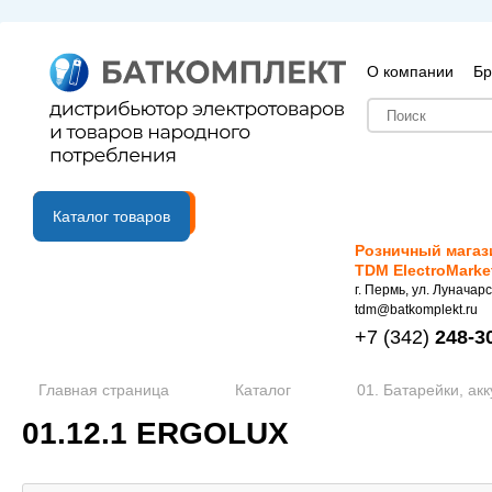
О компании
Бр
B2B портал
Каталог товаров
Розничный магаз
TDM ElectroMarke
г. Пермь, ул. Луначарс
tdm@batkomplekt.ru
+7
(342)
248-3
Главная страница
Каталог
01. Батарейки, ак
01.12.1 ERGOLUX