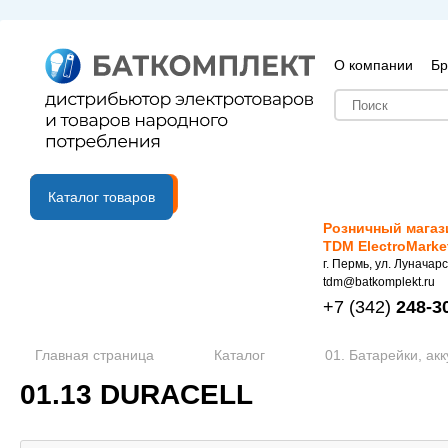
О компании
Бр
B2B портал
Каталог товаров
Розничный магаз
TDM ElectroMarke
г. Пермь, ул. Луначарс
tdm@batkomplekt.ru
+7
(342)
248-3
Главная страница
Каталог
01. Батарейки, ак
01.13 DURACELL