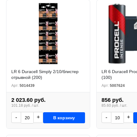
LR 6 Duracell Simply 2/10/блистер
LR 6 Duracell Pro
отрывной (200)
(100)
Арт:
5014439
Арт:
5007624
2 023.60 руб.
856 руб.
101.18 руб. / шт.
85.60 руб. / шт.
-
+
-
+
В корзину