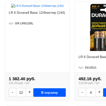
LR 6 Duracell Basic 12/блистер (144)
Арт:
DR LR6/12BL
LR 6 Duracell Bas
Арт:
5014521
1 382.40 руб.
492.16 руб.
115.20 руб. / шт.
123.04 руб. / шт.
-
+
-
+
В корзину