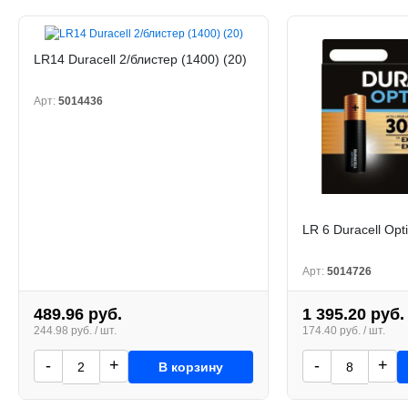
LR14 Duracell 2/блистер (1400) (20)
Арт:
5014436
LR 6 Duracell Op
Арт:
5014726
489.96 руб.
1 395.20 руб.
244.98 руб. / шт.
174.40 руб. / шт.
-
+
-
+
В корзину