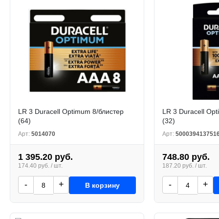
LR 3 Duracell Optimum 8/блистер
LR 3 Duracell Op
(64)
(32)
Арт:
5014070
Арт:
500039413751
1 395.20 руб.
748.80 руб.
174.40 руб. / шт.
187.20 руб. / шт.
-
+
-
+
В корзину