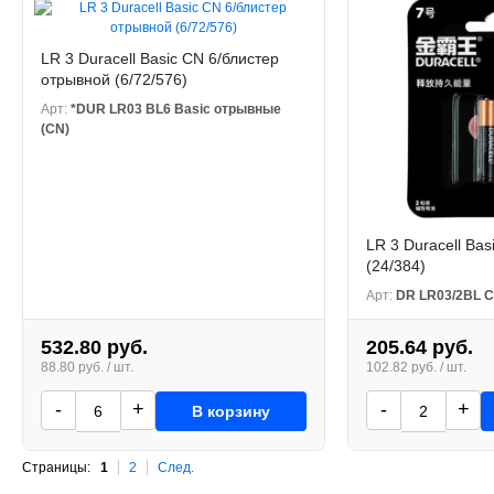
LR 3 Duracell Basic CN 6/блистер
отрывной (6/72/576)
Арт:
*DUR LR03 BL6 Basic отрывные
(CN)
LR 3 Duracell Bas
(24/384)
Арт:
DR LR03/2BL 
532.80 руб.
205.64 руб.
88.80 руб. / шт.
102.82 руб. / шт.
-
+
-
+
В корзину
Страницы:
1
2
След.