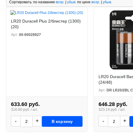
Сортировать:
по названию
возр.
|
убыв.
по цене
возр.
|
убыв.
LR20 Duracell Plus 2/блистер (1300)
(20)
Арт:
00-00028927
LR20 Duracell Ba
(24/48)
Арт:
DR LR20/2BL 
633.60 руб.
646.28 руб.
316.80 руб. / шт.
323.14 руб. / шт.
-
+
-
+
В корзину