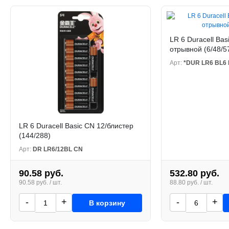
LR 6 Duracell Bas
отрывной (6/48/5
Арт:
*DUR LR6 BL6 
LR 6 Duracell Basic CN 12/блистер
(144/288)
Арт:
DR LR6/12BL CN
90.58 руб.
532.80 руб.
90.58 руб. / шт.
88.80 руб. / шт.
-
+
-
+
В корзину