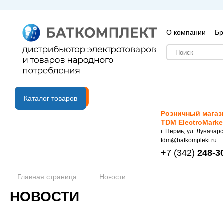
О компании
Бр
B2B портал
Каталог товаров
Розничный магаз
TDM ElectroMarke
г. Пермь, ул. Луначарс
tdm@batkomplekt.ru
+7
(342)
248-3
Главная страница
Новости
НОВОСТИ