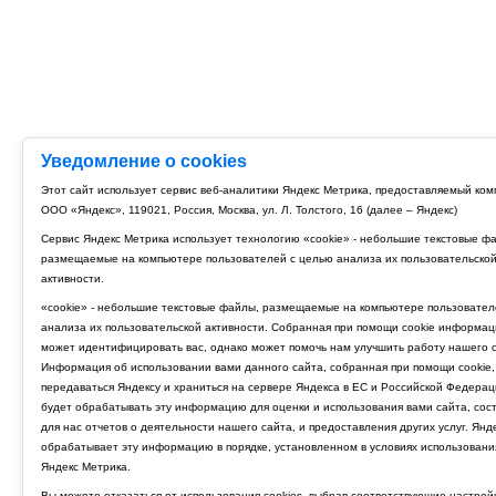
Уведомление о cookies
Этот сайт использует сервис веб-аналитики Яндекс Метрика, предоставляемый ко
ООО «Яндекс», 119021, Россия, Москва, ул. Л. Толстого, 16 (далее – Яндекс)
Сервис Яндекс Метрика использует технологию «cookie» - небольшие текстовые ф
размещаемые на компьютере пользователей с целью анализа их пользовательско
активности.
«cookie» - небольшие текстовые файлы, размещаемые на компьютере пользовател
анализа их пользовательской активности. Собранная при помощи cookie информац
может идентифицировать вас, однако может помочь нам улучшить работу нашего с
Информация об использовании вами данного сайта, собранная при помощи cookie,
передаваться Яндексу и храниться на сервере Яндекса в ЕС и Российской Федерац
будет обрабатывать эту информацию для оценки и использования вами сайта, сос
для нас отчетов о деятельности нашего сайта, и предоставления других услуг. Янд
обрабатывает эту информацию в порядке, установленном в условиях использовани
Яндекс Метрика.
Вы можете отказаться от использования cookies, выбрав соответствующие настрой