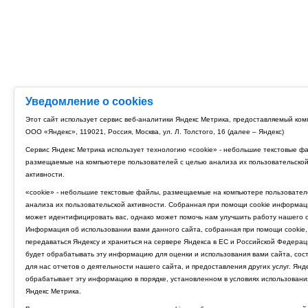
Уведомление о cookies
Этот сайт использует сервис веб-аналитики Яндекс Метрика, предоставляемый ко
ООО «Яндекс», 119021, Россия, Москва, ул. Л. Толстого, 16 (далее – Яндекс)
Сервис Яндекс Метрика использует технологию «cookie» - небольшие текстовые ф
размещаемые на компьютере пользователей с целью анализа их пользовательско
активности.
«cookie» - небольшие текстовые файлы, размещаемые на компьютере пользовател
анализа их пользовательской активности. Собранная при помощи cookie информац
может идентифицировать вас, однако может помочь нам улучшить работу нашего с
Информация об использовании вами данного сайта, собранная при помощи cookie,
передаваться Яндексу и храниться на сервере Яндекса в ЕС и Российской Федерац
будет обрабатывать эту информацию для оценки и использования вами сайта, сос
для нас отчетов о деятельности нашего сайта, и предоставления других услуг. Янд
обрабатывает эту информацию в порядке, установленном в условиях использовани
Яндекс Метрика.