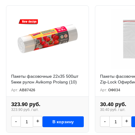
Пакеты фасовочные 22х35 500шт
Пакеты фасовочн
5мкм рулон Avikomp Prolang (10)
Zip-Lock Офирбис
Арт:
АВ87426
Арт:
ОФ034
323.90 руб.
30.40 руб.
323.90 руб. / шт.
30.40 руб. / шт.
-
+
-
+
В корзину