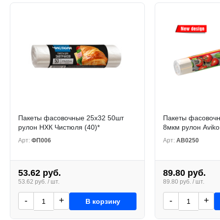
Пакеты фасовочные 25х32 50шт
Пакеты фасовочн
рулон НХК Чистюля (40)*
8мкм рулон Aviko
Арт:
ФП006
Арт:
АВ0250
53.62 руб.
89.80 руб.
53.62 руб. / шт.
89.80 руб. / шт.
-
+
-
+
В корзину