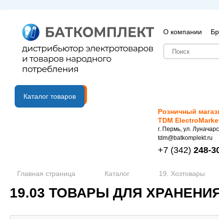
О компании
Бр
B2B портал
Каталог товаров
Розничный магаз
TDM ElectroMarke
г. Пермь, ул. Луначарс
tdm@batkomplekt.ru
+7
(342)
248-3
Главная страница
Каталог
19. Хозтовары
19.03 ТОВАРЫ ДЛЯ ХРАНЕНИ