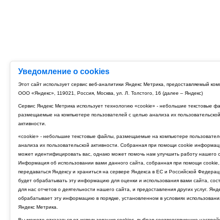
Уведомление о cookies
Этот сайт использует сервис веб-аналитики Яндекс Метрика, предоставляемый ко
ООО «Яндекс», 119021, Россия, Москва, ул. Л. Толстого, 16 (далее – Яндекс)
Сервис Яндекс Метрика использует технологию «cookie» - небольшие текстовые ф
размещаемые на компьютере пользователей с целью анализа их пользовательско
активности.
«cookie» - небольшие текстовые файлы, размещаемые на компьютере пользовател
анализа их пользовательской активности. Собранная при помощи cookie информац
может идентифицировать вас, однако может помочь нам улучшить работу нашего с
Информация об использовании вами данного сайта, собранная при помощи cookie,
передаваться Яндексу и храниться на сервере Яндекса в ЕС и Российской Федерац
будет обрабатывать эту информацию для оценки и использования вами сайта, сос
для нас отчетов о деятельности нашего сайта, и предоставления других услуг. Янд
обрабатывает эту информацию в порядке, установленном в условиях использовани
Яндекс Метрика.
Вы можете отказаться от использования cookies, выбрав соответствующие настрой