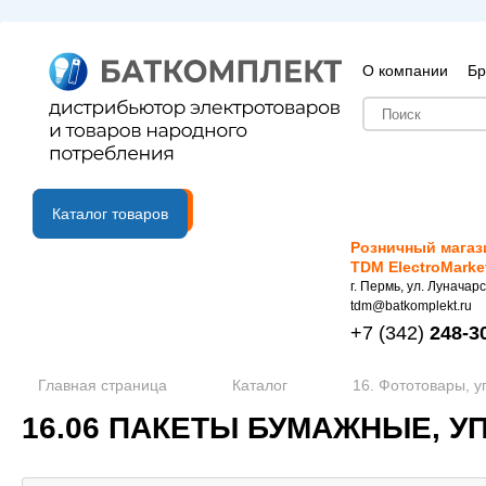
О компании
Бр
B2B портал
Каталог товаров
Розничный магаз
TDM ElectroMarke
г. Пермь, ул. Луначарс
tdm@batkomplekt.ru
+7
(342)
248-3
Главная страница
Каталог
16. Фототовары, у
16.06 ПАКЕТЫ БУМАЖНЫЕ, 