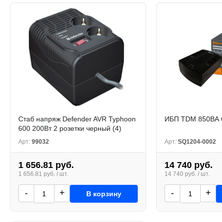
Стаб напряж Defender AVR Typhoon
ИБП TDM 850ВА 
600 200Вт 2 розетки черный (4)
Арт:
99032
Арт:
SQ1204-0002
1 656.81 руб.
14 740 руб.
1 656.81 руб. / шт.
14 740 руб. / шт.
-
+
-
+
В корзину