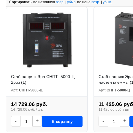
Сортировать:
по названию
возр.
|
убыв.
по цене
возр.
|
убыв.
Стаб напряж Эра СНПТ- 5000-Ц
Стаб напряж Эр
2роз (1)
настен клеммы (1
Арт:
СНПТ-5000-Ц
Арт:
СННТ-5000-Ц
14 729.06 руб.
11 425.06 руб
14 729.06 руб. / шт.
11 425.06 руб. / шт.
-
+
-
+
В корзину