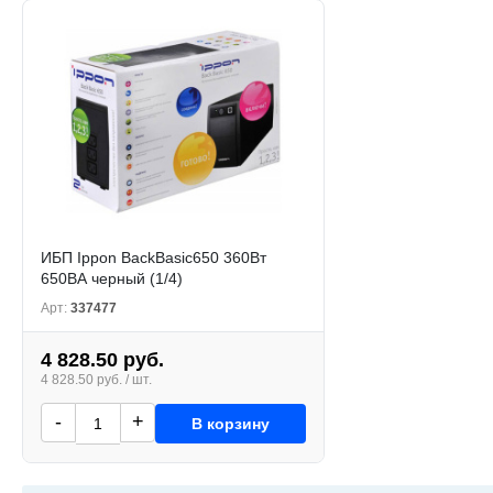
ИБП Ippon BackBasic650 360Вт
650ВА черный (1/4)
Арт:
337477
4 828.50 руб.
4 828.50 руб. / шт.
-
+
В корзину