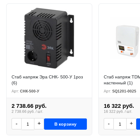
Стаб напряж Эра СНК- 500-У 1роз
Стаб напряж TDM
(6)
настенный (1)
Арт:
СНК-500-У
Арт:
SQ1201-0025
2 738.66 руб.
16 322 руб.
2 738.66 руб. / шт.
16 322 руб. / шт.
-
+
-
+
В корзину