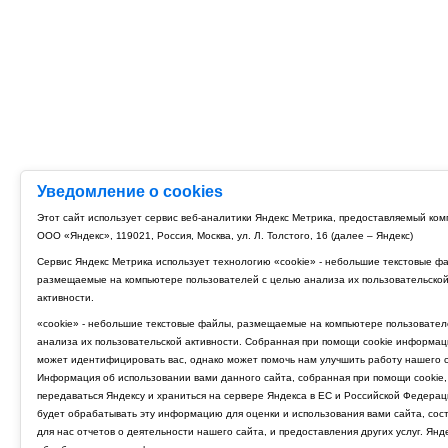
Уведомление о cookies
Этот сайт использует сервис веб-аналитики Яндекс Метрика, предоставляемый ко
ООО «Яндекс», 119021, Россия, Москва, ул. Л. Толстого, 16 (далее – Яндекс)
Сервис Яндекс Метрика использует технологию «cookie» - небольшие текстовые ф
размещаемые на компьютере пользователей с целью анализа их пользовательско
активности.
«cookie» - небольшие текстовые файлы, размещаемые на компьютере пользовател
анализа их пользовательской активности. Собранная при помощи cookie информац
может идентифицировать вас, однако может помочь нам улучшить работу нашего с
Информация об использовании вами данного сайта, собранная при помощи cookie,
передаваться Яндексу и храниться на сервере Яндекса в ЕС и Российской Федерац
будет обрабатывать эту информацию для оценки и использования вами сайта, сос
для нас отчетов о деятельности нашего сайта, и предоставления других услуг. Янд