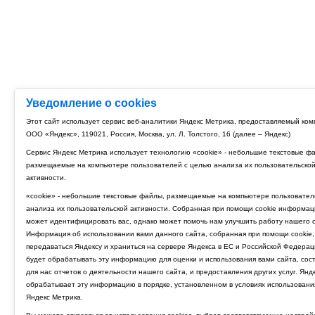
Уведомление о cookies
Этот сайт использует сервис веб-аналитики Яндекс Метрика, предоставляемый ко
ООО «Яндекс», 119021, Россия, Москва, ул. Л. Толстого, 16 (далее – Яндекс)
Сервис Яндекс Метрика использует технологию «cookie» - небольшие текстовые ф
размещаемые на компьютере пользователей с целью анализа их пользовательско
активности.
«cookie» - небольшие текстовые файлы, размещаемые на компьютере пользовател
анализа их пользовательской активности. Собранная при помощи cookie информац
может идентифицировать вас, однако может помочь нам улучшить работу нашего с
Информация об использовании вами данного сайта, собранная при помощи cookie,
передаваться Яндексу и храниться на сервере Яндекса в ЕС и Российской Федерац
будет обрабатывать эту информацию для оценки и использования вами сайта, сос
для нас отчетов о деятельности нашего сайта, и предоставления других услуг. Янд
обрабатывает эту информацию в порядке, установленном в условиях использовани
Яндекс Метрика.