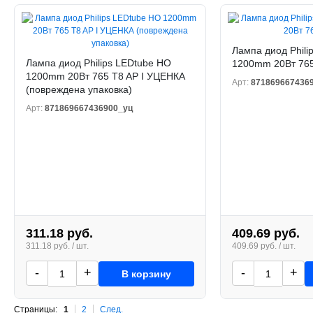
Лампа диод Phili
Лампа диод Philips LEDtube HO
1200mm 20Вт 765
1200mm 20Вт 765 T8 AP I УЦЕНКА
Арт:
871869667436
(повреждена упаковка)
Арт:
871869667436900_уц
311.18 руб.
409.69 руб.
311.18 руб. / шт.
409.69 руб. / шт.
-
+
-
+
В корзину
Страницы:
1
2
След.