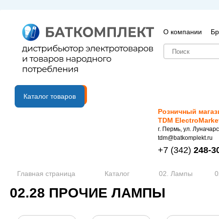
О компании
Бр
B2B портал
Каталог товаров
Розничный магаз
TDM ElectroMarke
г. Пермь, ул. Луначарс
tdm@batkomplekt.ru
+7
(342)
248-3
Главная страница
Каталог
02. Лампы
0
02.28 ПРОЧИЕ ЛАМПЫ