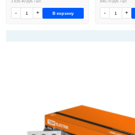
1 635.40 руб. / шт.
840.70 руб. / шт.
-
+
-
+
В корзину