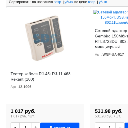
Сортировать:
по названию
возр.
|
убыв.
по цене
возр.
|
убыв.
Сетевой адаптер 
Gembird 150Мбит,
RTL8723DU, 802.1
мини,черный
Арт:
WNP-UA-017
Тестер кабеля RJ-45+RJ-11 468
Rexant (100)
Арт:
12-1006
1 017 руб.
531.98 руб.
1 017 руб. / шт.
531.98 руб. / шт.
-
+
-
+
В корзину