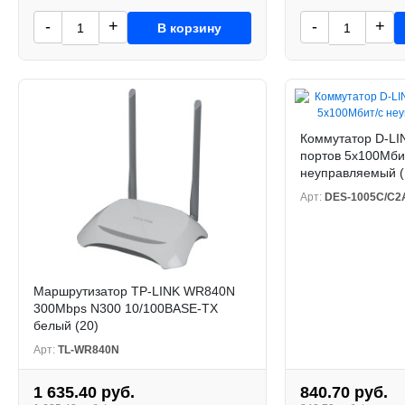
-
+
-
+
В корзину
Коммутатор D-LI
портов 5x100Мби
неуправляемый (
Арт:
DES-1005C/C2
Маршрутизатор TP-LINK WR840N
300Mbps N300 10/100BASE-TX
белый (20)
Арт:
TL-WR840N
1 635.40 руб.
840.70 руб.