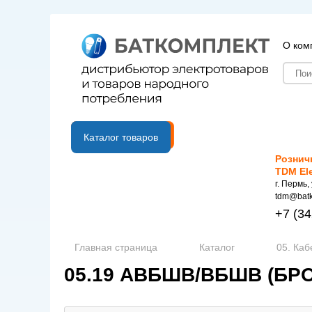
О ком
B2B портал
Каталог товаров
Рознич
TDM El
г. Пермь,
tdm@batk
+7
(34
Главная страница
Каталог
05. Каб
05.19 АВБШВ/ВБШВ (Б