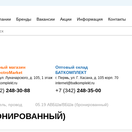
пании
Бренды
Вакансии
Акции
Информация
Контакты
ный магазин
Оптовый склад
ectroMarket
БАТКОМПЛЕКТ
 ул. Луначарского, д. 105, 1 этаж
г. Пермь, ул. Г. Хасана, д. 105 корп. 70
omplekt.ru
internet@batkomplekt.ru
2)
248-30-88
+7
(342)
248-35-00
ель, провод
05.19 АВБШв/ВБШв (бронированный)
РОНИРОВАННЫЙ)