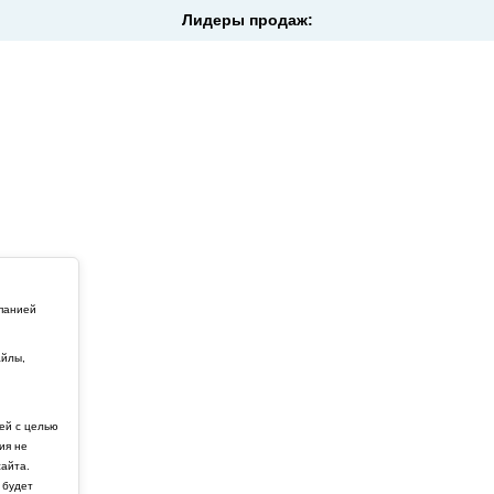
Лидеры продаж:
мпанией
айлы,
й
ей с целью
ия не
айта.
 будет