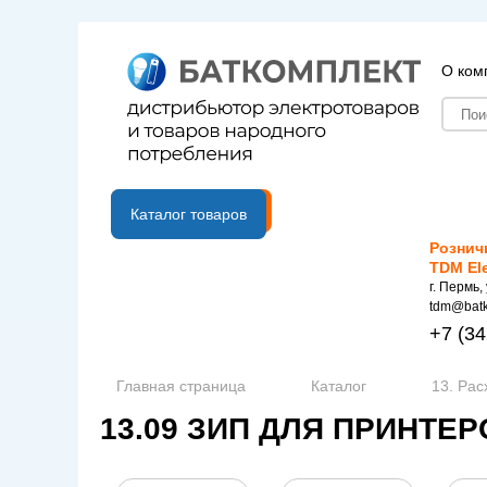
О ком
B2B портал
Каталог товаров
Рознич
TDM El
г. Пермь,
tdm@batk
+7
(34
Главная страница
Каталог
13. Ра
13.09 ЗИП ДЛЯ ПРИНТЕ