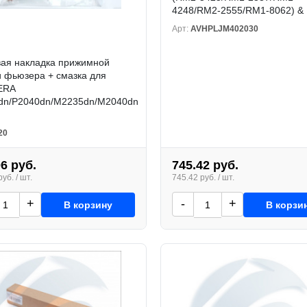
4248/RM2-2555/RM1-8062) &
Арт:
AVHPLJM402030
вая накладка прижимной
и фьюзера + смазка для
ERA
dn/P2040dn/M2235dn/M2040dn
20
06 руб.
745.42 руб.
уб. / шт.
745.42 руб. / шт.
+
-
+
В корзину
В корзи