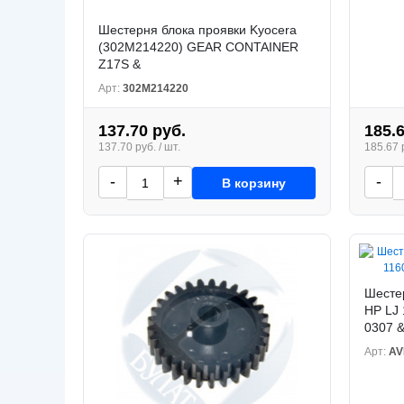
Шестерня блока проявки Kyocera
(302M214220) GEAR CONTAINER
Z17S &
Арт:
302M214220
137.70 руб.
185.
137.70 руб. / шт.
185.67 р
-
+
-
В корзину
Шестер
HP LJ 
0307 
Арт:
AV