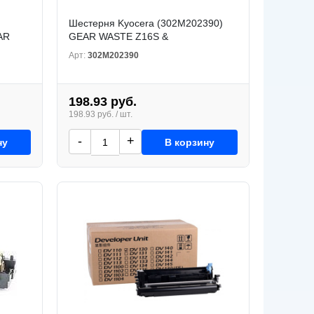
Шестерня Kyocera (302M202390)
AR
GEAR WASTE Z16S &
Арт:
302M202390
198.93 руб.
198.93 руб. / шт.
-
+
ну
В корзину