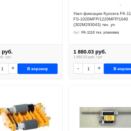
Узел фиксации Kyocera FK-11
FS-1020MFP/1220MFP/1040
(302M293043) тех. уп
Арт:
FK-1110 тех. упаковка
 руб.
1 880.03 руб.
б. / шт.
1 880.03 руб. / шт.
+
-
+
В корзину
В корзи