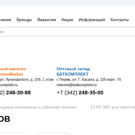
пании
Бренды
Вакансии
Акции
Информация
Контакты
ный магазин
Оптовый склад
ectroMarket
БАТКОМПЛЕКТ
 ул. Луначарского, д. 105, 1 этаж
г. Пермь, ул. Г. Хасана, д. 105 корп. 70
omplekt.ru
internet@batkomplekt.ru
2)
248-30-88
+7
(342)
248-35-00
сходные материалы и офисная техника
13.09 ЗИП для принте
РОВ