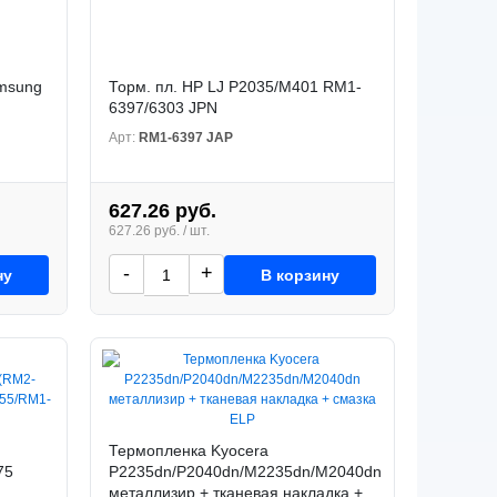
amsung
Торм. пл. HP LJ P2035/M401 RM1-
6397/6303 JPN
Арт:
RM1-6397 JAP
627.26 руб.
627.26 руб. / шт.
-
+
ну
В корзину
Термопленка Kyocera
75
P2235dn/P2040dn/M2235dn/M2040dn
металлизир + тканевая накладка +