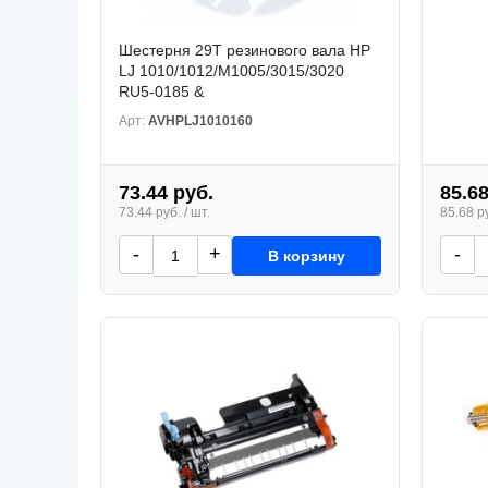
Шестерня 29T резинового вала HP
LJ 1010/1012/M1005/3015/3020
RU5-0185 &
Арт:
AVHPLJ1010160
73.44 руб.
85.68
73.44 руб. / шт.
85.68 ру
-
+
-
В корзину