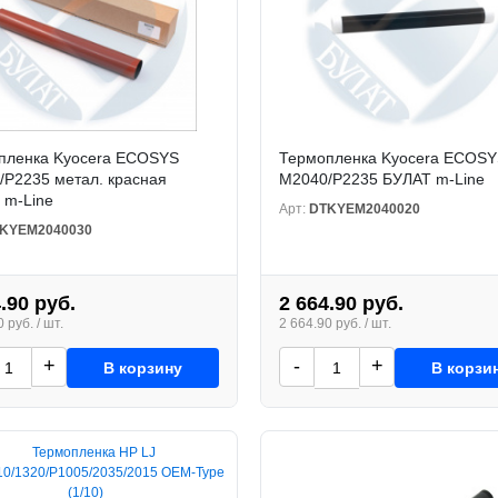
пленка Kyocera ECOSYS
Термопленка Kyocera ECOS
M2735
/P2235 метал. красная
M2040/P2235 БУЛАТ m-Line
 m-Line
Арт:
DTKYEM2040020
KYEM2040030
.90 руб.
2 664.90 руб.
 руб. / шт.
2 664.90 руб. / шт.
+
-
+
В корзину
В корзи