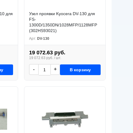
10 для
Узел проявки Kyocera DV-130 для
FS-
1300D/1350DN/1028MFP/1128MFP
(302HS93021)
Арт:
DV-130
19 072.63 руб.
19 072.63 руб. / шт.
-
+
ну
В корзину