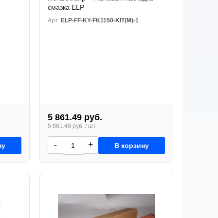
смазка ELP
Арт:
ELP-FF-KY-FK1150-KIT(M)-1
5 861.49 руб.
5 861.49 руб. / шт.
-
+
ну
В корзину