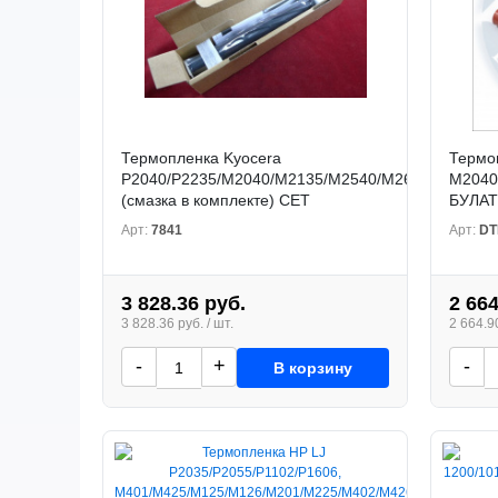
Термопленка Kyocera
Термо
P2040/P2235/M2040/M2135/M2540/M2635/M2640/
M2040
(смазка в комплекте) CET
БУЛАТ
Арт:
7841
Арт:
DT
3 828.36 руб.
2 664
3 828.36 руб. / шт.
2 664.90
-
+
-
В корзину