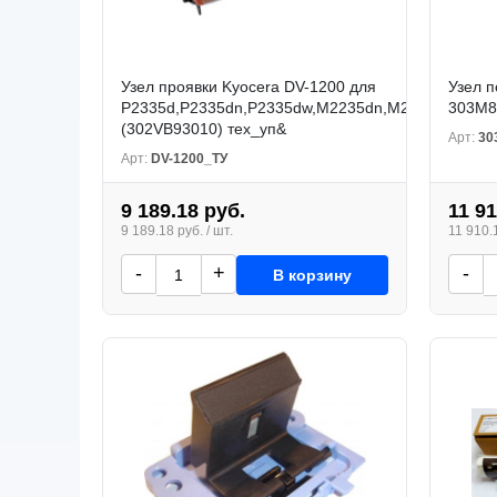
Узел проявки Kyocera DV-1200 для
Узел 
P2335d,P2335dn,P2335dw,M2235dn,M2735dn,M28
303M8
(302VB93010) тех_уп&
Арт:
30
Арт:
DV-1200_ТУ
9 189.18 руб.
11 91
9 189.18 руб. / шт.
11 910.1
-
+
-
В корзину