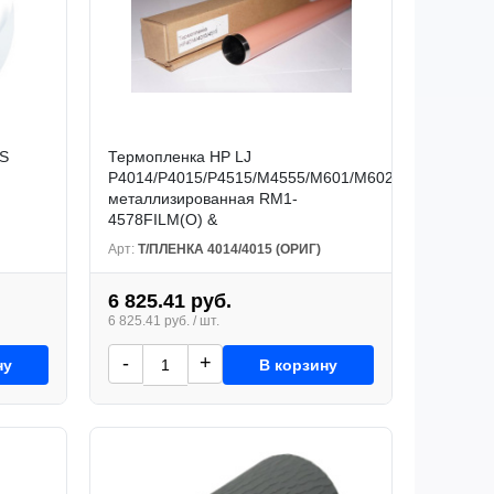
YS
Термопленка HP LJ
P4014/P4015/P4515/M4555/M601/M602/M603
металлизированная RM1-
4578FILM(O) &
Арт:
Т/ПЛЕНКА 4014/4015 (ОРИГ)
6 825.41 руб.
6 825.41 руб. / шт.
-
+
ну
В корзину