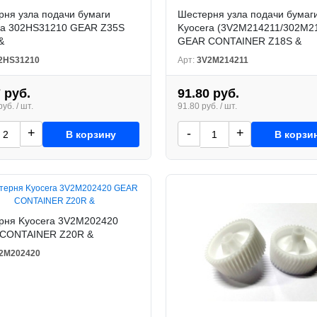
рня узла подачи бумаги
Шестерня узла подачи бумаг
ra 302HS31210 GEAR Z35S
Kyocera (3V2M214211/302M2
&
GEAR CONTAINER Z18S &
2HS31210
Арт:
3V2M214211
 руб.
91.80 руб.
уб. / шт.
91.80 руб. / шт.
+
-
+
В корзину
В корзи
рня Kyocera 3V2M202420
CONTAINER Z20R &
2M202420