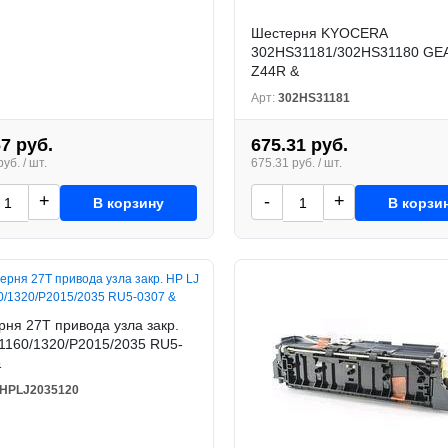
Шестерня KYOCERA
302HS31181/302HS31180 GE
Z44R &
Арт:
302HS31181
67 руб.
675.31 руб.
уб. / шт.
675.31 руб. / шт.
+
-
+
В корзину
В корзи
ня 27T привода узла закр.
1160/1320/P2015/2035 RU5-
&
HPLJ2035120