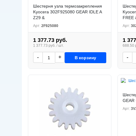
Шестерня узла термозакрепления
Шесте
Kyocera 302F925080 GEAR IDLE A
Kyoce
Z29 &
FREE 
Арт:
2F925080
Арт:
30
1 377.73 руб.
1 377
1 377.73 руб. / шт.
688.50 р
-
+
-
В корзину
Шесте
GEAR 
Арт:
3V