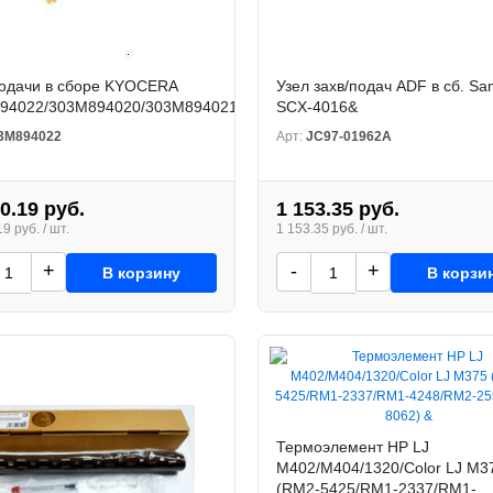
подачи в сборе KYOCERA
Узел захв/подач ADF в сб. S
35dw
94022/303M894020/303M894021
SCX-4016&
3M894022
Арт:
JC97-01962A
0.19 руб.
1 153.35 руб.
9 руб. / шт.
1 153.35 руб. / шт.
+
-
+
В корзину
В корзи
Термоэлемент HP LJ
M402/M404/1320/Color LJ M3
(RM2-5425/RM1-2337/RM1-