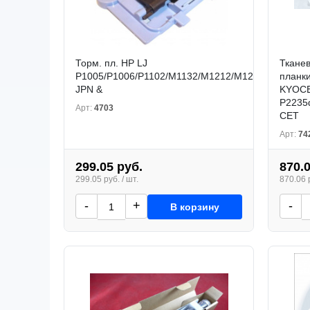
Торм. пл. HP LJ
Ткане
P1005/P1006/P1102/M1132/M1212/M1214/M1217
планк
JPN &
KYOC
P2235
Арт:
4703
CET
Арт:
74
299.05 руб.
870.
299.05 руб. / шт.
870.06 р
-
+
-
В корзину