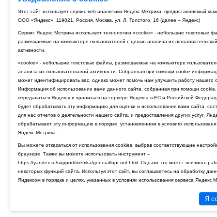
Этот сайт использует сервис веб-аналитики Яндекс Метрика, предоставляемый ко
ООО «Яндекс», 119021, Россия, Москва, ул. Л. Толстого, 16 (далее – Яндекс)
Сервис Яндекс Метрика использует технологию «cookie» - небольшие текстовые ф
размещаемые на компьютере пользователей с целью анализа их пользовательско
активности.
«cookie» - небольшие текстовые файлы, размещаемые на компьютере пользовател
анализа их пользовательской активности. Собранная при помощи cookie информац
может идентифицировать вас, однако может помочь нам улучшить работу нашего с
Информация об использовании вами данного сайта, собранная при помощи cookie,
передаваться Яндексу и храниться на сервере Яндекса в ЕС и Российской Федерац
будет обрабатывать эту информацию для оценки и использования вами сайта, сос
для нас отчетов о деятельности нашего сайта, и предоставления других услуг. Янд
обрабатывает эту информацию в порядке, установленном в условиях использовани
Яндекс Метрика.
Вы можете отказаться от использования cookies, выбрав соответствующие настрой
браузере. Также вы можете использовать инструмент –
https://yandex.ru/support/metrika/general/opt-out.html. Однако это может повлиять ра
некоторых функций сайта. Используя этот сайт, вы соглашаетесь на обработку дан
Яндексом в порядке и целях, указанных в условиях использования сервиса Яндекс М
Я с