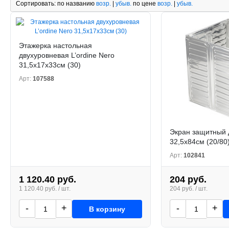
Сортировать:
по названию
возр.
|
убыв.
по цене
возр.
|
убыв.
Этажерка настольная
двухуровневая L’ordine Nero
31,5x17x33см (30)
Арт:
107588
Экран защитный 
32,5х84см (20/80
Арт:
102841
1 120.40 руб.
204 руб.
1 120.40 руб. / шт.
204 руб. / шт.
-
+
-
+
В корзину