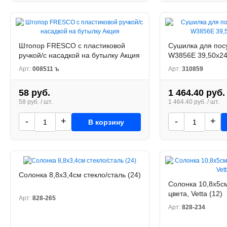
Штопор FRESCO с пластиковой
Сушилка для пос
ручкой/с насадкой на бутылку Акция
W3856E 39,50x24
Арт:
008511 ъ
Арт:
310859
58 руб.
1 464.40 руб.
58 руб. / шт.
1 464.40 руб. / шт.
-
+
-
+
В корзину
Солонка 8,8х3,4см стекло/сталь (24)
Солонка 10,8х5см
цвета, Vetta (12)
Арт:
828-265
Арт:
828-234