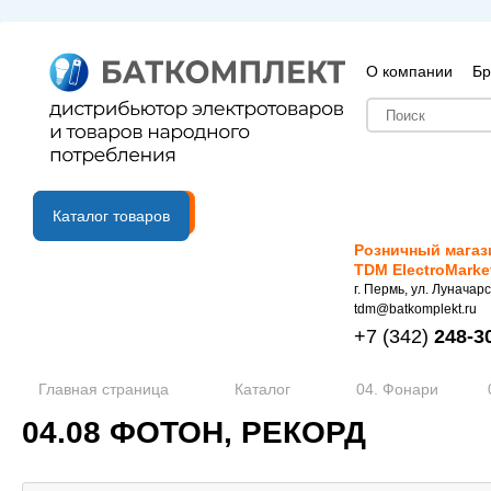
О компании
Бр
B2B портал
Каталог товаров
Розничный магаз
TDM ElectroMarke
г. Пермь, ул. Луначарс
tdm@batkomplekt.ru
+7
(342)
248-3
Главная страница
Каталог
04. Фонари
04.08 ФОТОН, РЕКОРД