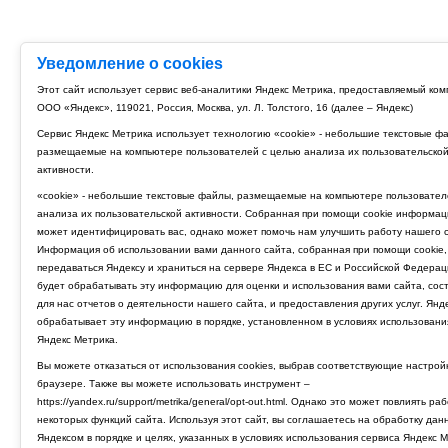
Уведомление о cookies
Этот сайт использует сервис веб-аналитики Яндекс Метрика, предоставляемый ко
ООО «Яндекс», 119021, Россия, Москва, ул. Л. Толстого, 16 (далее – Яндекс)
Сервис Яндекс Метрика использует технологию «cookie» - небольшие текстовые ф
размещаемые на компьютере пользователей с целью анализа их пользовательско
активности.
«cookie» - небольшие текстовые файлы, размещаемые на компьютере пользовател
анализа их пользовательской активности. Собранная при помощи cookie информац
может идентифицировать вас, однако может помочь нам улучшить работу нашего с
Информация об использовании вами данного сайта, собранная при помощи cookie,
передаваться Яндексу и храниться на сервере Яндекса в ЕС и Российской Федерац
будет обрабатывать эту информацию для оценки и использования вами сайта, сос
для нас отчетов о деятельности нашего сайта, и предоставления других услуг. Янд
обрабатывает эту информацию в порядке, установленном в условиях использовани
Яндекс Метрика.
Вы можете отказаться от использования cookies, выбрав соответствующие настрой
браузере. Также вы можете использовать инструмент –
https://yandex.ru/support/metrika/general/opt-out.html. Однако это может повлиять ра
некоторых функций сайта. Используя этот сайт, вы соглашаетесь на обработку дан
Яндексом в порядке и целях, указанных в условиях использования сервиса Яндекс М