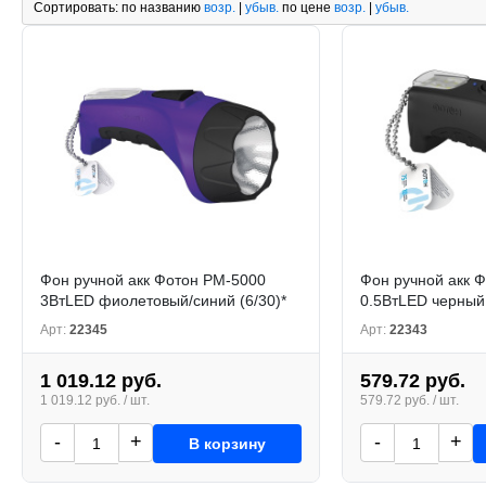
Сортировать:
по названию
возр.
|
убыв.
по цене
возр.
|
убыв.
Фон ручной aкк Фотон PM-5000
Фон ручной aкк 
3ВтLED фиолетовый/синий (6/30)*
0.5ВтLED черный 
Арт:
22345
Арт:
22343
1 019.12 руб.
579.72 руб.
1 019.12 руб. / шт.
579.72 руб. / шт.
-
+
-
+
В корзину