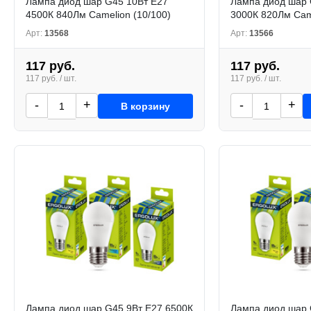
Лампа диод шар G45 10Вт Е27
Лампа диод шар 
4500К 840Лм Camelion (10/100)
3000К 820Лм Came
Арт:
13568
Арт:
13566
117 руб.
117 руб.
117 руб. / шт.
117 руб. / шт.
-
+
-
+
В корзину
Лампа диод шар G45 9Вт Е27 6500К
Лампа диод шар 