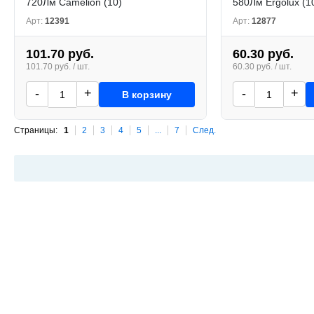
720Лм Camelion (10)
580Лм Ergolux (1
Арт:
12391
Арт:
12877
101.70 руб.
60.30 руб.
101.70 руб. / шт.
60.30 руб. / шт.
-
+
-
+
В корзину
Страницы:
1
2
3
4
5
...
7
След.