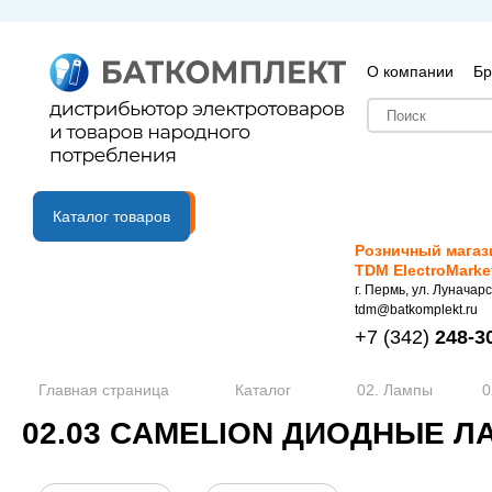
О компании
Бр
B2B портал
Каталог товаров
Розничный магаз
TDM ElectroMarke
г. Пермь, ул. Луначарс
tdm@batkomplekt.ru
+7
(342)
248-3
Главная страница
Каталог
02. Лампы
0
02.03 СAMELION ДИОДНЫЕ 