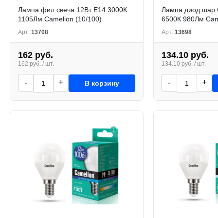
Лампа фил свеча 12Вт Е14 3000К
Лампа диод шар 
1105Лм Camelion (10/100)
6500К 980Лм Came
Арт:
13708
Арт:
13698
162 руб.
134.10 руб.
162 руб. / шт.
134.10 руб. / шт.
-
+
-
+
В корзину