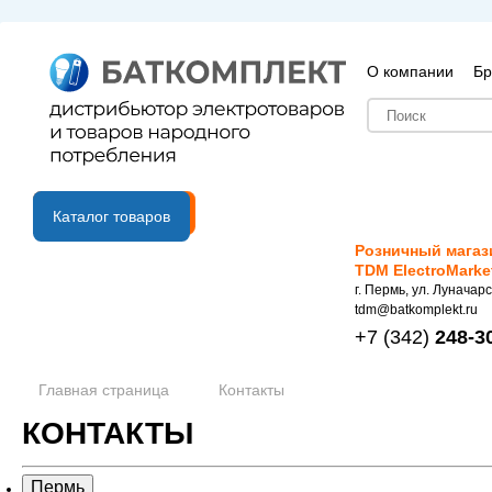
О компании
Бр
B2B портал
Каталог товаров
Розничный магаз
TDM ElectroMarke
г. Пермь, ул. Луначарс
tdm@batkomplekt.ru
+7
(342)
248-3
Главная страница
Контакты
КОНТАКТЫ
Пермь