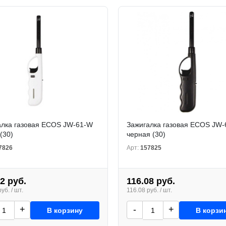
алка газовая ECOS JW-61-W
Зажигалка газовая ECOS JW-
(30)
черная (30)
7826
Арт:
157825
2 руб.
116.08 руб.
уб. / шт.
116.08 руб. / шт.
+
-
+
В корзину
В корзи