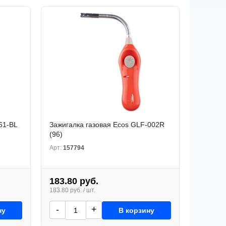
61-BL
Зажигалка газовая Ecos GLF-002R
(96)
Арт:
157794
183.80 руб.
183.80 руб. / шт.
-
+
ну
В корзину