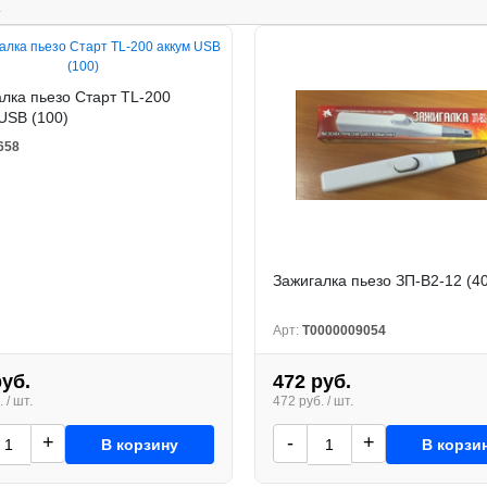
.
лка пьезо Старт TL-200
USB (100)
658
Зажигалка пьезо ЗП-В2-12 (4
Арт:
Т0000009054
руб.
472 руб.
 / шт.
472 руб. / шт.
+
-
+
В корзину
В корзи