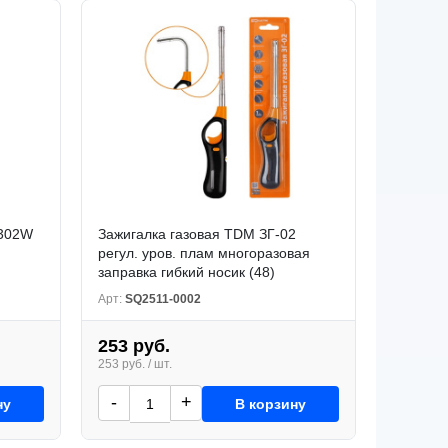
-302W
Зажигалка газовая TDM ЗГ-02
регул. уров. плам многоразовая
заправка гибкий носик (48)
Арт:
SQ2511-0002
253 руб.
253 руб. / шт.
-
+
ну
В корзину