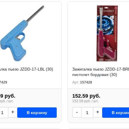
лка пьезо JZDD-17-LBL (30)
Зажигалка пьезо JZDD-17-BR
пистолет бордовая (30)
7429
Арт:
157428
59 руб.
152.59 руб.
уб. / шт.
152.59 руб. / шт.
+
-
+
В корзину
В корзи