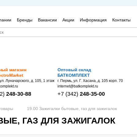
пании
Бренды
Вакансии
Акции
Информация
Контакты
ный магазин
Оптовый склад
ectroMarket
БАТКОМПЛЕКТ
 ул. Луначарского, д. 105, 1 этаж
г. Пермь, ул. Г. Хасана, д. 105 корп. 70
omplekt.ru
internet@batkomplekt.ru
2)
248-30-88
+7
(342)
248-35-00
товары
19.00 Зажигалки бытовые, газ для зажигалок
ВЫЕ, ГАЗ ДЛЯ ЗАЖИГАЛОК