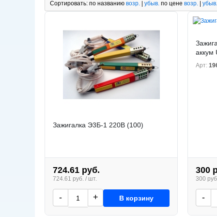
Сортировать:
по названию
возр.
|
убыв.
по цене
возр.
|
убыв
Зажига
аккум 
Арт:
19
Зажигалка Э3Б-1 220В (100)
724.61 руб.
300 
724.61 руб. / шт.
300 руб.
-
+
-
В корзину