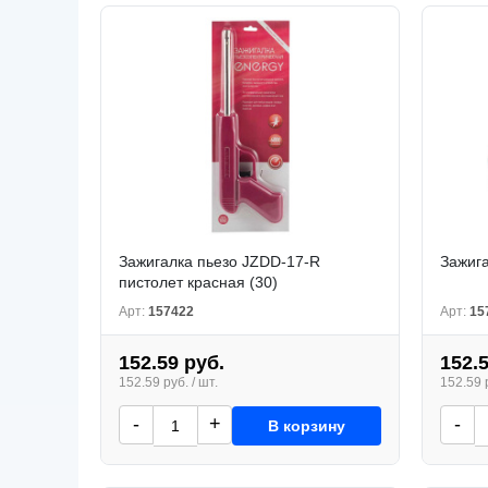
Зажигалка пьезо JZDD-17-R
Зажига
пистолет красная (30)
Арт:
157422
Арт:
15
152.59 руб.
152.
152.59 руб. / шт.
152.59 р
-
+
-
В корзину