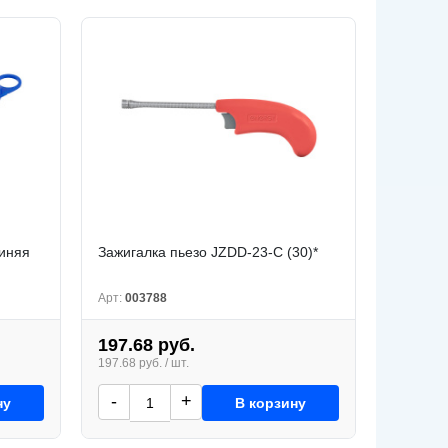
синяя
Зажигалка пьезо JZDD-23-С (30)*
Арт:
003788
197.68 руб.
197.68 руб. / шт.
-
+
ну
В корзину