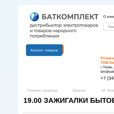
О ком
B2B портал
Каталог товаров
Рознич
TDM El
г. Пермь,
tdm@batk
+7
(34
Главная страница
Каталог
19. Хоз
19.00 ЗАЖИГАЛКИ БЫТО