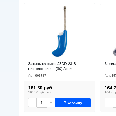
Зажигалка пьезо JZDD-23-B
Зажига
пистолет синяя (30) Акция
Арт:
003787
Арт:
15
161.50 руб.
164.
161.50 руб. / шт.
164.73 р
-
+
-
В корзину