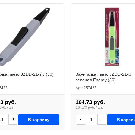
лка пьезо JZDD-21-slv (30)
Зажигалка пьезо JZDD-21-G
зеленая Energy (30)
7433
Арт:
157423
73 руб.
164.73 руб.
уб. / шт.
164.73 руб. / шт.
+
-
+
В корзину
В корзи