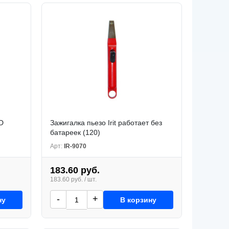
D
Зажигалка пьезо Irit работает без
батареек (120)
Арт:
IR-9070
183.60 руб.
183.60 руб. / шт.
-
+
ну
В корзину