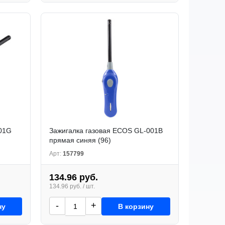
001G
Зажигалка газовая ECOS GL-001B
прямая синяя (96)
Арт:
157799
134.96 руб.
134.96 руб. / шт.
-
+
ну
В корзину