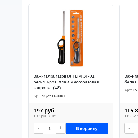
Зажигалка газовая TDM ЗГ-01
Зажиг
регул. уров. плам многоразовая
белая 
заправка (48)
Арт:
15
Арт:
SQ2511-0001
197 руб.
115.8
197 руб. / шт.
115.82 р
-
+
-
В корзину