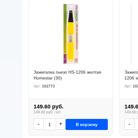
Зажигалка пьезо HS-1206 желтая
Зажиг
Homestar (30)
1206 з
Арт:
102773
Арт:
10
149.60 руб.
149.
149.60 руб. / шт.
149.60 р
-
+
-
В корзину