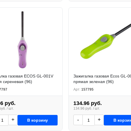
алка газовая ECOS GL-001V
Зажигалка газовая Ecos GL-
 сиреневая (96)
прямая зеленая (96)
7797
Арт:
157795
96 руб.
134.96 руб.
уб. / шт.
134.96 руб. / шт.
+
-
+
В корзину
В корзи