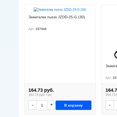
Зажигалка пьезо JZDD-25-G (30)
Арт:
157444
Зажига
Арт:
15
164.73 руб.
164.
164.73 руб. / шт.
164.73 р
-
+
-
В корзину