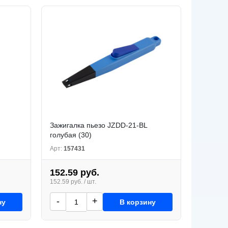
Зажигалка пьезо JZDD-21-BL
голубая (30)
Арт:
157431
152.59 руб.
152.59 руб. / шт.
-
+
ну
В корзину