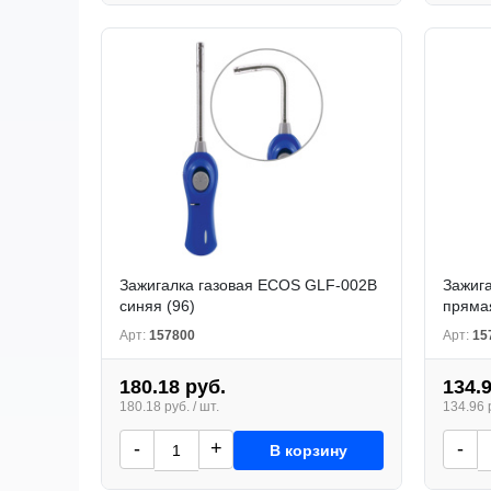
Зажигалка газовая ECOS GLF-002B
Зажиг
синяя (96)
прямая
Арт:
157800
Арт:
15
180.18 руб.
134.
180.18 руб. / шт.
134.96 р
-
+
-
В корзину