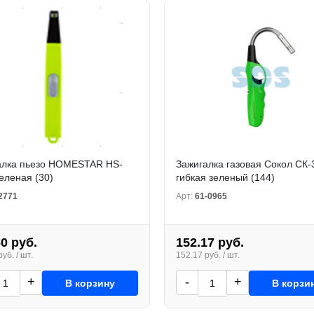
алка пьезо HOMESTAR HS-
Зажигалка газовая Сокол СК
еленая (30)
гибкая зеленый (144)
2771
Арт:
61-0965
60 руб.
152.17 руб.
уб. / шт.
152.17 руб. / шт.
+
-
+
В корзину
В корзи