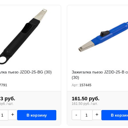
лка пьезо JZDD-25-BG (30)
Зажигалка пьезо JZDD-25-B 
(30)
7791
Арт:
157445
73 руб.
161.50 руб.
уб. / шт.
161.50 руб. / шт.
+
-
+
В корзину
В корзи