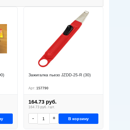
00)
Зажигалка пьезо JZDD-25-R (30)
Арт:
157790
164.73 руб.
164.73 руб. / шт.
-
+
ну
В корзину