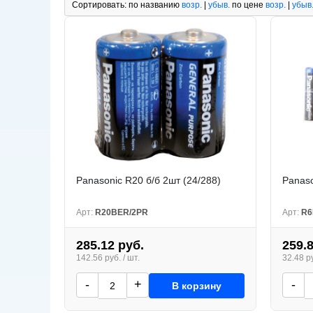
Сортировать:
по названию
возр.
|
убыв.
по цене
возр.
|
убыв
Panasonic R20 б/б 2шт (24/288)
Panaso
Арт:
R20BER/2PR
Арт:
R6
285.12 руб.
259.
142.56 руб. / шт.
32.48 ру
-
+
-
В корзину