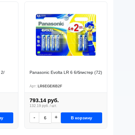
 2/
Panasonic Evolta LR 6 6/блистер (72)
Арт:
LR6EGE/6B2F
793.14 руб.
132.19 руб. / шт.
-
+
ну
В корзину