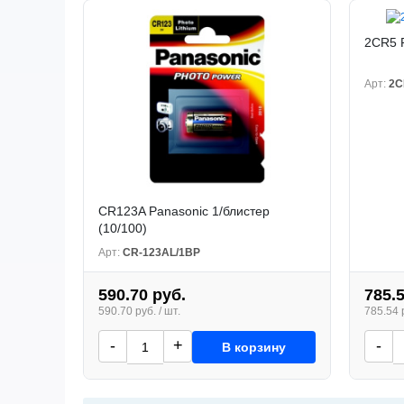
2CR5 P
Арт:
2C
CR123A Pаnasonic 1/блистер
(10/100)
Арт:
CR-123AL/1BP
590.70 руб.
785.
590.70 руб. / шт.
785.54 р
-
+
-
В корзину