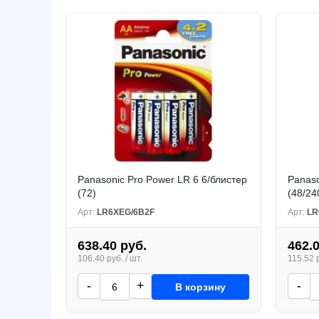
Panasonic Pro Power LR 6 6/блистер
Panaso
(72)
(48/24
Арт:
LR6XEG/6B2F
Арт:
LR
638.40 руб.
462.
106.40 руб. / шт.
115.52 р
-
+
-
В корзину