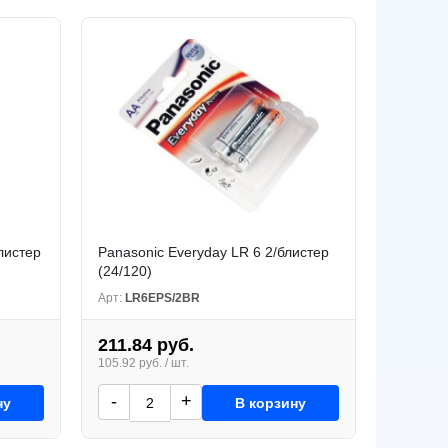
листер
Panasonic Everyday LR 6 2/блистер
(24/120)
Арт:
LR6EPS/2BR
211.84 руб.
105.92 руб. / шт.
-
+
ну
В корзину