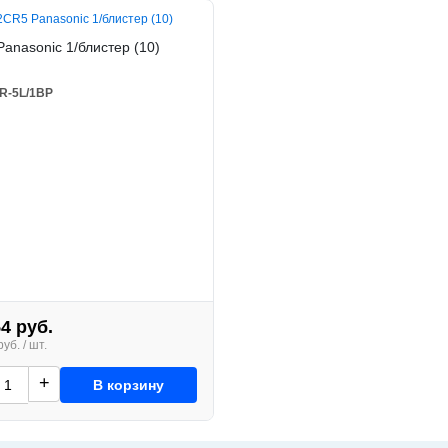
аnasonic 1/блистер (10)
R-5L/1BP
54 руб.
уб. / шт.
+
В корзину