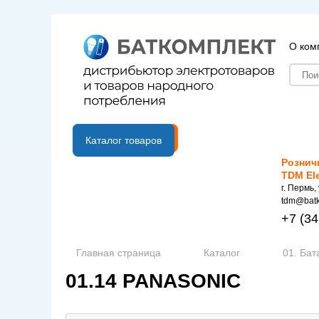
О ком
B2B портал
Каталог товаров
Рознич
TDM El
г. Пермь,
tdm@batk
+7
(34
Главная страница
Каталог
01. Бат
01.14 PANASONIC