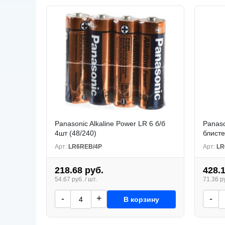
Panasonic Alkaline Power LR 6 б/б
Panaso
4шт (48/240)
блисте
Арт:
LR6REB/4P
Арт:
LR
218.68 руб.
428.
54.67 руб. / шт.
71.36 ру
-
+
-
В корзину