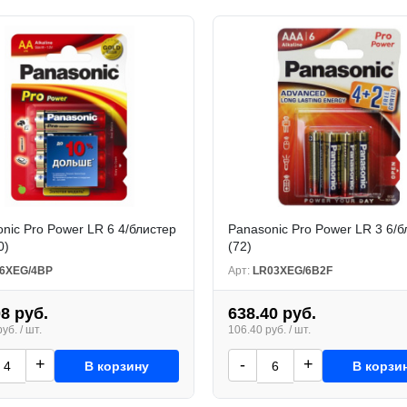
nic Pro Power LR 6 4/блистер
Panasonic Pro Power LR 3 6/б
0)
(72)
6XEG/4BP
Арт:
LR03XEG/6B2F
08 руб.
638.40 руб.
уб. / шт.
106.40 руб. / шт.
+
-
+
В корзину
В корзи