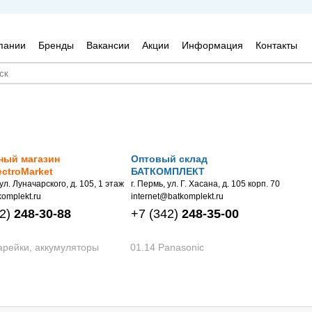
пании
Бренды
Вакансии
Акции
Информация
Контакты
ный магазин
Оптовый склад
ectroMarket
БАТКОМПЛЕКТ
 ул. Луначарского, д. 105, 1 этаж
г. Пермь, ул. Г. Хасана, д. 105 корп. 70
omplekt.ru
internet@batkomplekt.ru
2)
248-30-88
+7
(342)
248-35-00
арейки, аккумуляторы
01.14 Panasonic