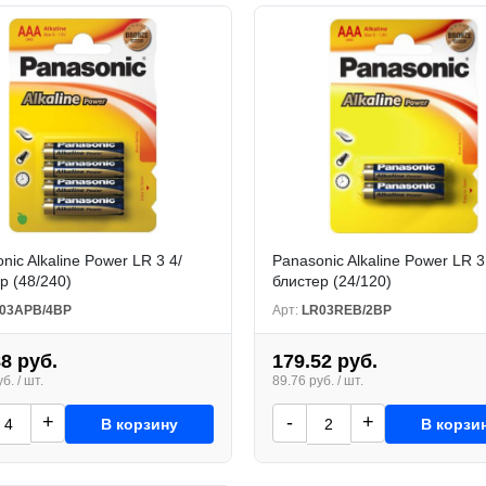
nic Alkaline Power LR 3 4/
Panasonic Alkaline Power LR 3
р (48/240)
блистер (24/120)
03APB/4BP
Арт:
LR03REB/2BP
88 руб.
179.52 руб.
б. / шт.
89.76 руб. / шт.
+
-
+
В корзину
В корзи