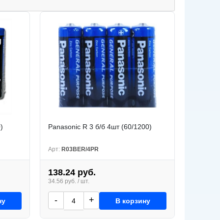
)
Panasonic R 3 б/б 4шт (60/1200)
Арт:
R03BER/4PR
138.24 руб.
34.56 руб. / шт.
-
+
ну
В корзину