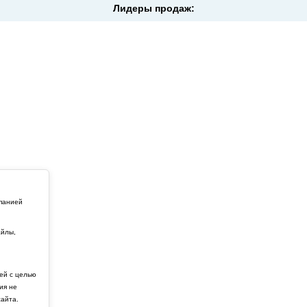
Лидеры продаж:
мпанией
айлы,
й
ей с целью
ия не
айта.