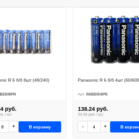
.
nic R 6 б/б 8шт (48/240)
Panasonic R 6 б/б 4шт (60/600
BER/8PR
Арт:
R6BER/4PR
84 руб.
138.24 руб.
б. / шт.
34.56 руб. / шт.
+
-
+
В корзину
В корзи