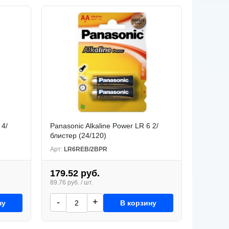
 4/
Panasonic Alkaline Power LR 6 2/
блистер (24/120)
Арт:
LR6REB/2BPR
179.52 руб.
89.76 руб. / шт.
-
+
ну
В корзину