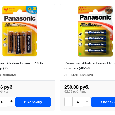
nic Alkaline Power LR 6 6/
Panasonic Alkaline Power LR 6
р (72)
блистер (48/240)
6REB/6B2F
Арт:
LR6REB/4BPR
16 руб.
250.88 руб.
б. / шт.
62.72 руб. / шт.
+
-
+
В корзину
В корзи