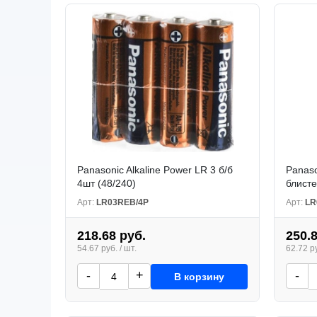
Panasonic Alkaline Power LR 3 б/б
Panaso
4шт (48/240)
блисте
Арт:
LR03REB/4P
Арт:
LR
218.68 руб.
250.
54.67 руб. / шт.
62.72 ру
-
+
-
В корзину