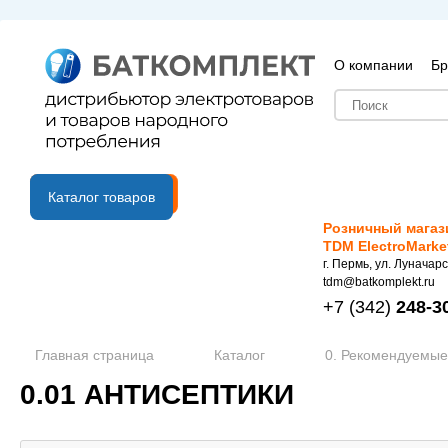
О компании
Бр
B2B портал
Каталог товаров
Розничный магаз
TDM ElectroMarke
г. Пермь, ул. Луначарс
tdm@batkomplekt.ru
+7
(342)
248-3
Главная страница
Каталог
0. Рекомендуемые
0.01 АНТИСЕПТИКИ