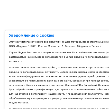
Уведомление о cookies
Этот сайт использует сервис веб-аналитики Яндекс Метрика, предоставляемый ко
ООО «Яндекс», 119021, Россия, Москва, ул. Л. Толстого, 16 (далее – Яндекс)
Сервис Яндекс Метрика использует технологию «cookie» - небольшие текстовые ф
размещаемые на компьютере пользователей с целью анализа их пользовательско
активности.
«cookie» - небольшие текстовые файлы, размещаемые на компьютере пользовател
анализа их пользовательской активности. Собранная при помощи cookie информац
может идентифицировать вас, однако может помочь нам улучшить работу нашего с
Информация об использовании вами данного сайта, собранная при помощи cookie,
передаваться Яндексу и храниться на сервере Яндекса в ЕС и Российской Федерац
будет обрабатывать эту информацию для оценки и использования вами сайта, сос
для нас отчетов о деятельности нашего сайта, и предоставления других услуг. Янд
обрабатывает эту информацию в порядке, установленном в условиях использовани
Яндекс Метрика.
Вы можете отказаться от использования cookies, выбрав соответствующие настрой