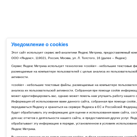
Уведомление о cookies
Этот сайт использует сервис веб-аналитики Яндекс Метрика, предоставляемый ко
ООО «Яндекс», 119021, Россия, Москва, ул. Л. Толстого, 16 (далее – Яндекс)
Сервис Яндекс Метрика использует технологию «cookie» - небольшие текстовые ф
размещаемые на компьютере пользователей с целью анализа их пользовательско
активности.
«cookie» - небольшие текстовые файлы, размещаемые на компьютере пользовател
анализа их пользовательской активности. Собранная при помощи cookie информац
может идентифицировать вас, однако может помочь нам улучшить работу нашего с
Информация об использовании вами данного сайта, собранная при помощи cookie,
передаваться Яндексу и храниться на сервере Яндекса в ЕС и Российской Федерац
будет обрабатывать эту информацию для оценки и использования вами сайта, сос
для нас отчетов о деятельности нашего сайта, и предоставления других услуг. Янд
обрабатывает эту информацию в порядке, установленном в условиях использовани
Яндекс Метрика.
Вы можете отказаться от использования cookies, выбрав соответствующие настрой