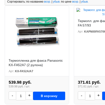
Сортировать:
по названию
возр.
|
убыв.
по цене
возр.
|
убыв.
Термопл. для фак
FA 57/93
Арт:
KAPN00FA570
Термопленка для факса Panasonic
KX-FA52A7 (2 рулона)
Арт:
KX-FA52A/A7
539.98 руб.
371.61 руб.
539.98 руб. / шт.
371.61 руб. / шт.
-
+
-
+
В корзину