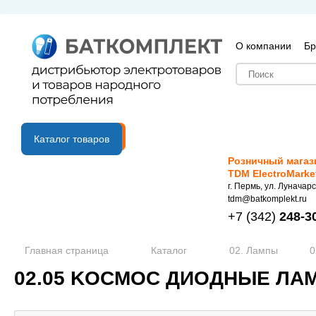
О компании
Бр
B2B портал
Каталог товаров
Розничный магаз
TDM ElectroMarke
г. Пермь, ул. Луначарс
tdm@batkomplekt.ru
+7
(342)
248-3
Главная страница
Каталог
02. Лампы
0
02.05 KОСМОС ДИОДНЫЕ ЛА