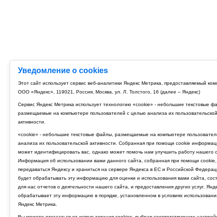
Уведомление о cookies
Этот сайт использует сервис веб-аналитики Яндекс Метрика, предоставляемый ко
ООО «Яндекс», 119021, Россия, Москва, ул. Л. Толстого, 16 (далее – Яндекс)
Сервис Яндекс Метрика использует технологию «cookie» - небольшие текстовые ф
размещаемые на компьютере пользователей с целью анализа их пользовательско
активности.
«cookie» - небольшие текстовые файлы, размещаемые на компьютере пользовател
анализа их пользовательской активности. Собранная при помощи cookie информац
может идентифицировать вас, однако может помочь нам улучшить работу нашего с
Информация об использовании вами данного сайта, собранная при помощи cookie,
передаваться Яндексу и храниться на сервере Яндекса в ЕС и Российской Федерац
будет обрабатывать эту информацию для оценки и использования вами сайта, сос
для нас отчетов о деятельности нашего сайта, и предоставления других услуг. Янд
обрабатывает эту информацию в порядке, установленном в условиях использовани
Яндекс Метрика.
Вы можете отказаться от использования cookies, выбрав соответствующие настрой