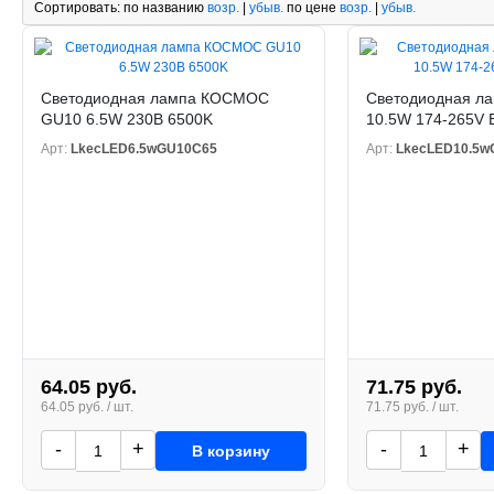
Сортировать:
по названию
возр.
|
убыв.
по цене
возр.
|
убыв.
Светодиодная лампа КОСМОС
Светодиодная 
GU10 6.5W 230В 6500K
10.5W 174-265V 
Арт:
LkecLED6.5wGU10C65
Арт:
LkecLED10.5
64.05 руб.
71.75 руб.
64.05 руб. / шт.
71.75 руб. / шт.
-
+
-
+
В корзину