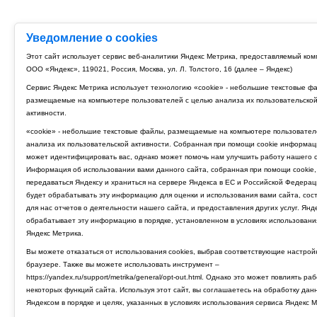
Уведомление о cookies
Этот сайт использует сервис веб-аналитики Яндекс Метрика, предоставляемый ко
ООО «Яндекс», 119021, Россия, Москва, ул. Л. Толстого, 16 (далее – Яндекс)
Сервис Яндекс Метрика использует технологию «cookie» - небольшие текстовые ф
размещаемые на компьютере пользователей с целью анализа их пользовательско
активности.
«cookie» - небольшие текстовые файлы, размещаемые на компьютере пользовател
анализа их пользовательской активности. Собранная при помощи cookie информац
может идентифицировать вас, однако может помочь нам улучшить работу нашего с
Информация об использовании вами данного сайта, собранная при помощи cookie,
передаваться Яндексу и храниться на сервере Яндекса в ЕС и Российской Федерац
будет обрабатывать эту информацию для оценки и использования вами сайта, сос
для нас отчетов о деятельности нашего сайта, и предоставления других услуг. Янд
обрабатывает эту информацию в порядке, установленном в условиях использовани
Яндекс Метрика.
Вы можете отказаться от использования cookies, выбрав соответствующие настрой
браузере. Также вы можете использовать инструмент –
https://yandex.ru/support/metrika/general/opt-out.html. Однако это может повлиять ра
некоторых функций сайта. Используя этот сайт, вы соглашаетесь на обработку дан
Яндексом в порядке и целях, указанных в условиях использования сервиса Яндекс М