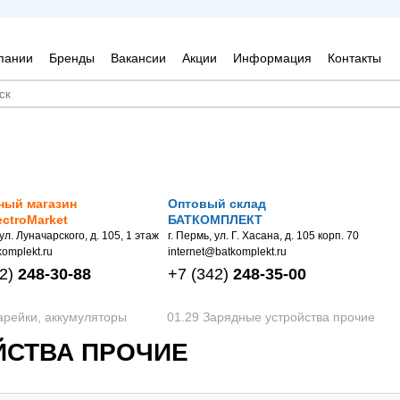
пании
Бренды
Вакансии
Акции
Информация
Контакты
ный магазин
Оптовый склад
ectroMarket
БАТКОМПЛЕКТ
 ул. Луначарского, д. 105, 1 этаж
г. Пермь, ул. Г. Хасана, д. 105 корп. 70
omplekt.ru
internet@batkomplekt.ru
2)
248-30-88
+7
(342)
248-35-00
арейки, аккумуляторы
01.29 Зарядные устройства прочие
ЙСТВА ПРОЧИЕ