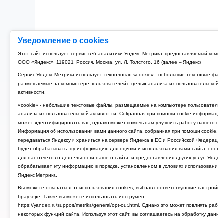
Уведомление о cookies
Рубильник модульный 3P 125A TDM РМ-125 (4)
Этот сайт использует сервис веб-аналитики Яндекс Метрика, предоставляемый ко
ООО «Яндекс», 119021, Россия, Москва, ул. Л. Толстого, 16 (далее – Яндекс)
4 674 руб.
Сервис Яндекс Метрика использует технологию «cookie» - небольшие текстовые ф
размещаемые на компьютере пользователей с целью анализа их пользовательско
активности.
«cookie» - небольшие текстовые файлы, размещаемые на компьютере пользовател
анализа их пользовательской активности. Собранная при помощи cookie информац
может идентифицировать вас, однако может помочь нам улучшить работу нашего с
Информация об использовании вами данного сайта, собранная при помощи cookie,
передаваться Яндексу и храниться на сервере Яндекса в ЕС и Российской Федерац
будет обрабатывать эту информацию для оценки и использования вами сайта, сос
для нас отчетов о деятельности нашего сайта, и предоставления других услуг. Янд
обрабатывает эту информацию в порядке, установленном в условиях использовани
Яндекс Метрика.
Вы можете отказаться от использования cookies, выбрав соответствующие настрой
браузере. Также вы можете использовать инструмент –
https://yandex.ru/support/metrika/general/opt-out.html. Однако это может повлиять ра
некоторых функций сайта. Используя этот сайт, вы соглашаетесь на обработку дан