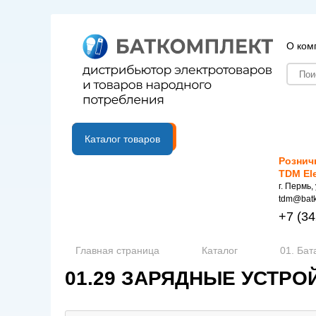
О ком
B2B портал
Каталог товаров
Рознич
TDM El
г. Пермь,
tdm@batk
+7
(34
Главная страница
Каталог
01. Бат
01.29 ЗАРЯДНЫЕ УСТРО