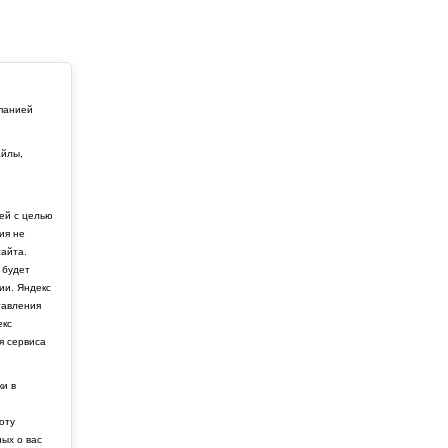
мпанией
айлы,
й
ей с целью
ия не
айта.
 будет
ии. Яндекс
тавления
екс
я сервиса
ки в
боту
ных о вас