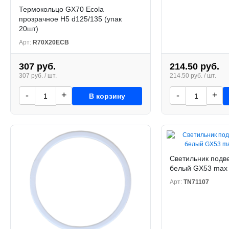
Термокольцо GX70 Ecola
прозрачное H5 d125/135 (упак
20шт)
Арт:
R70X20ECB
307 руб.
214.50 руб.
307 руб. / шт.
214.50 руб. / шт.
-
+
-
+
В корзину
Светильник подв
белый GX53 max
Арт:
TN71107