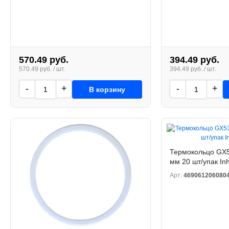
570.49 руб.
394.49 руб.
570.49 руб. / шт.
394.49 руб. / шт.
-
+
-
+
В корзину
Термокольцо GX5
мм 20 шт/упак In
Арт:
469061206080