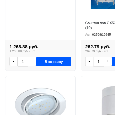
Св-к точ пов GX5
(10)
Арт:
02709/10945
1 268.88 руб.
262.79 руб.
1 268.88 руб. / шт.
262.79 руб. / шт.
-
+
-
+
В корзину