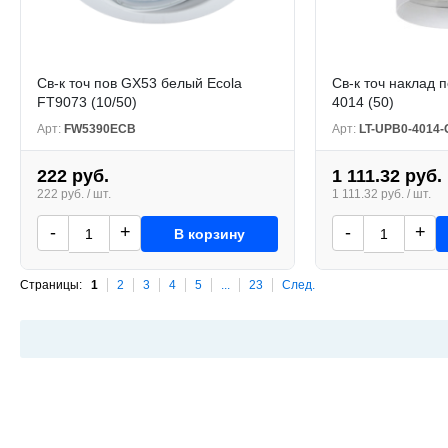
Св-к точ пов GX53 белый Ecola
Св-к точ наклад 
FT9073 (10/50)
4014 (50)
Арт:
FW5390ECB
Арт:
LT-UPB0-4014-
222 руб.
1 111.32 руб.
222 руб. / шт.
1 111.32 руб. / шт.
-
+
-
+
В корзину
Страницы:
1
2
3
4
5
...
23
След.