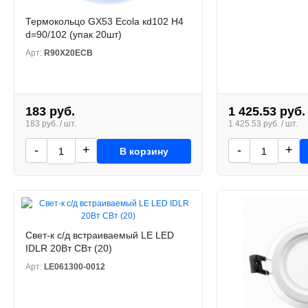
Термокольцо GX53 Ecola кd102 H4
d=90/102 (упак 20шт)
Арт:
R90X20ECB
183 руб.
1 425.53 руб.
183 руб. / шт.
1 425.53 руб. / шт.
-
+
-
+
В корзину
Свет-к с/д встраиваемый LE LED
IDLR 20Вт CВт (20)
Арт:
LE061300-0012