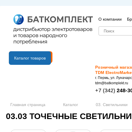
О компании
Бр
B2B портал
Каталог товаров
Розничный магаз
TDM ElectroMarke
г. Пермь, ул. Луначарс
tdm@batkomplekt.ru
+7
(342)
248-3
Главная страница
Каталог
03. Светильники
03.03 ТОЧЕЧНЫЕ СВЕТИЛЬН