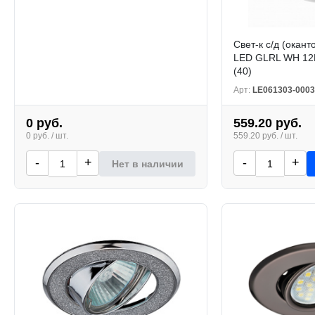
Свет-к с/д (окант
LED GLRL WH 12
(40)
Арт:
LE061303-0003
0 руб.
559.20 руб.
0 руб. / шт.
559.20 руб. / шт.
-
+
-
+
Нет в наличии