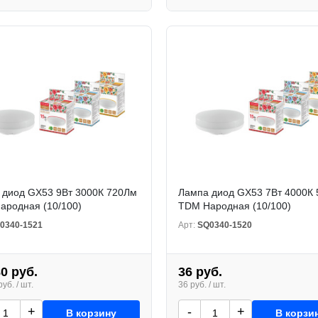
 диод GX53 9Вт 3000К 720Лм
Лампа диод GX53 7Вт 4000К
ародная (10/100)
TDM Народная (10/100)
0340-1521
Арт:
SQ0340-1520
80 руб.
36 руб.
уб. / шт.
36 руб. / шт.
+
-
+
В корзину
В корзи