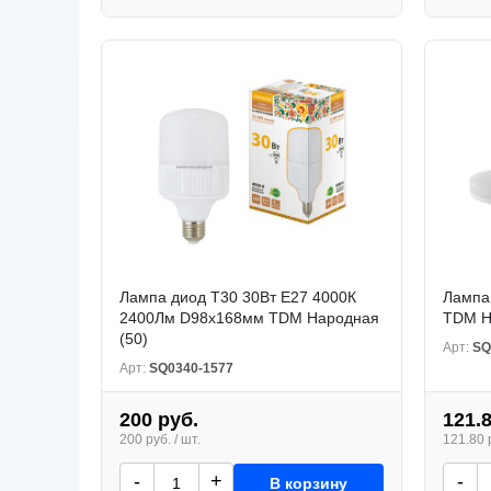
Лампа диод T30 30Вт Е27 4000К
Лампа
2400Лм D98х168мм TDM Народная
TDM Н
(50)
Арт:
SQ
Арт:
SQ0340-1577
200 руб.
121.
200 руб. / шт.
121.80 р
-
+
-
В корзину