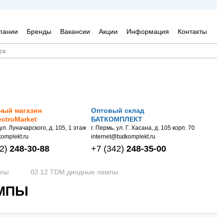
пании
Бренды
Вакансии
Акции
Информация
Контакты
ный магазин
Оптовый склад
ectroMarket
БАТКОМПЛЕКТ
 ул. Луначарского, д. 105, 1 этаж
г. Пермь, ул. Г. Хасана, д. 105 корп. 70
omplekt.ru
internet@batkomplekt.ru
2)
248-30-88
+7
(342)
248-35-00
мпы
02.12 TDM диодные лампы
АМПЫ