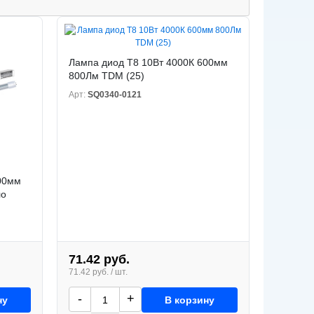
Лампа диод T8 10Вт 4000К 600мм
800Лм TDM (25)
Арт:
SQ0340-0121
00мм
ло
71.42 руб.
71.42 руб. / шт.
-
+
ну
В корзину