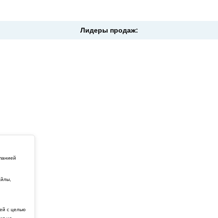
Лидеры продаж:
мпанией
айлы,
й
ей с целью