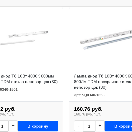
.
 диод T8 10Вт 4000К 600мм
Лампа диод T8 10Вт 4000К 6
TDM стекло неповор цок (30)
800Лм TDM прозрачное стек
неповор цок (30)
0340-1501
Арт:
SQ0340-1653
82 руб.
160.76 руб.
уб. / шт.
160.76 руб. / шт.
+
-
+
В корзину
В корзи