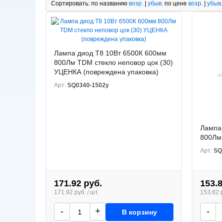
Сортировать:
по названию
возр.
|
убыв.
по цене
возр.
|
убыв
Лампа диод T8 10Вт 6500К 600мм
800Лм TDM стекло неповор цок (30)
УЦЕНКА (повреждена упаковка)
Арт:
SQ0340-1502у
Лампа
800Лм 
Арт:
SQ
171.92 руб.
153.
171.92 руб. / шт.
153.82 р
-
+
-
В корзину