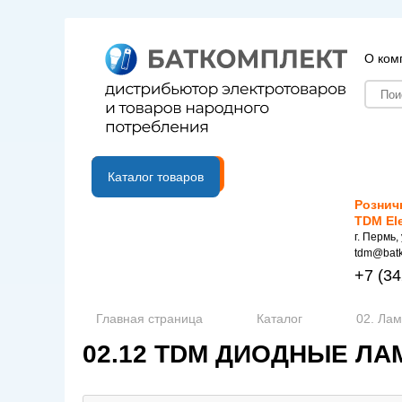
О ком
B2B портал
Каталог товаров
Рознич
TDM El
г. Пермь,
tdm@batk
+7
(34
Главная страница
Каталог
02. Ла
02.12 TDM ДИОДНЫЕ Л