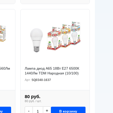
 560Лм
Лампа диод A65 18Вт Е27 6500К
1440Лм TDM Народная (10/100)
Арт:
SQ0340-1637
80 руб.
80 руб. / шт.
-
+
ну
В корзину