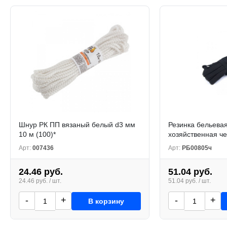
Шнур РК ПП вязаный белый d3 мм
Резинка бельева
10 м (100)*
хозяйственная че
Арт:
007436
Арт:
РБ00805ч
24.46 руб.
51.04 руб.
24.46 руб. / шт.
51.04 руб. / шт.
-
+
-
+
В корзину