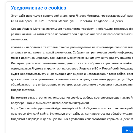
Уведомление о cookies
Этот сайт использует сервис веб-аналитики Яндекс Метрика, предоставляемый ко
ООО «Яндекс», 119021, Россия, Москва, ул. Л. Толстого, 16 (далее – Яндекс)
Сервис Яндекс Метрика использует технологию «cookie» - небольшие текстовые ф
размещаемые на компьютере пользователей с целью анализа их пользовательско
активности.
«cookie» - небольшие текстовые файлы, размещаемые на компьютере пользовател
анализа их пользовательской активности. Собранная при помощи cookie информац
может идентифицировать вас, однако может помочь нам улучшить работу нашего с
Информация об использовании вами данного сайта, собранная при помощи cookie,
передаваться Яндексу и храниться на сервере Яндекса в ЕС и Российской Федерац
будет обрабатывать эту информацию для оценки и использования вами сайта, сос
для нас отчетов о деятельности нашего сайта, и предоставления других услуг. Янд
обрабатывает эту информацию в порядке, установленном в условиях использовани
Яндекс Метрика.
Вы можете отказаться от использования cookies, выбрав соответствующие настрой
браузере. Также вы можете использовать инструмент –
https://yandex.ru/support/metrika/general/opt-out.html. Однако это может повлиять ра
некоторых функций сайта. Используя этот сайт, вы соглашаетесь на обработку дан
Яндексом в порядке и целях, указанных в условиях использования сервиса Яндекс М
Я с