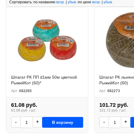
Сортировать:
по названию
возр.
|
убыв.
по цене
возр.
|
убыв.
Шпагат РК ПП d1мм 50м цветной
Шпагат РК льнян
РыжийКот (60)*
РыжийКот (60)
Арт:
082265
Арт:
082273
61.08 руб.
101.72 руб.
61.08 руб. / шт.
101.72 руб. / шт.
-
+
-
+
В корзину