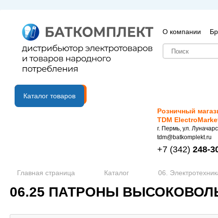
О компании
Бр
B2B портал
Каталог товаров
Розничный магаз
TDM ElectroMarke
г. Пермь, ул. Луначарс
tdm@batkomplekt.ru
+7
(342)
248-3
Главная страница
Каталог
06. Электротехник
06.25 ПАТРОНЫ ВЫСОКОВОЛ