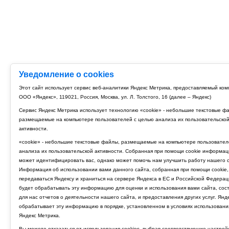
Уведомление о cookies
Этот сайт использует сервис веб-аналитики Яндекс Метрика, предоставляемый ко
ООО «Яндекс», 119021, Россия, Москва, ул. Л. Толстого, 16 (далее – Яндекс)
Сервис Яндекс Метрика использует технологию «cookie» - небольшие текстовые ф
размещаемые на компьютере пользователей с целью анализа их пользовательско
активности.
«cookie» - небольшие текстовые файлы, размещаемые на компьютере пользовател
анализа их пользовательской активности. Собранная при помощи cookie информац
может идентифицировать вас, однако может помочь нам улучшить работу нашего с
Информация об использовании вами данного сайта, собранная при помощи cookie,
передаваться Яндексу и храниться на сервере Яндекса в ЕС и Российской Федерац
будет обрабатывать эту информацию для оценки и использования вами сайта, сос
для нас отчетов о деятельности нашего сайта, и предоставления других услуг. Янд
обрабатывает эту информацию в порядке, установленном в условиях использовани
Яндекс Метрика.
Вы можете отказаться от использования cookies, выбрав соответствующие настрой