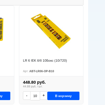
LR 6 IEK б/б 10Бокс (10/720)
Арт:
ABT-LR06-OP-B10
448.80 руб.
44.88 руб. / шт.
-
+
ну
В корзину