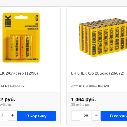
.
EK 2/блистер (12/96)
LR 6 IEK б/б 28Бокс (28/672)
T-LR14-OP-L02
Арт:
ABT-LR06-OP-B28
72 руб.
1 064 руб.
уб. / шт.
38 руб. / шт.
+
-
+
В корзину
В корзи