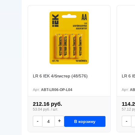
LR 6 IEK 4/блистер (48/576)
LR 6 I
Арт:
ABT-LR06-OP-L04
Арт:
AB
212.16 руб.
114.2
53.04 руб. / шт.
57.12 ру
-
+
-
В корзину