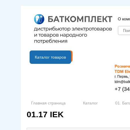
О ком
B2B портал
Каталог товаров
Рознич
TDM El
г. Пермь,
tdm@batk
+7
(34
Главная страница
Каталог
01. Бат
01.17 IEK