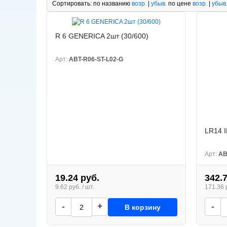
Сортировать:
по названию
возр.
|
убыв.
по цене
возр.
|
убыв
R 6 GENERICA 2шт (30/600)
Арт:
ABT-R06-ST-L02-G
LR14 I
Арт:
AB
19.24 руб.
342.
9.62 руб. / шт.
171.36 р
-
+
-
В корзину