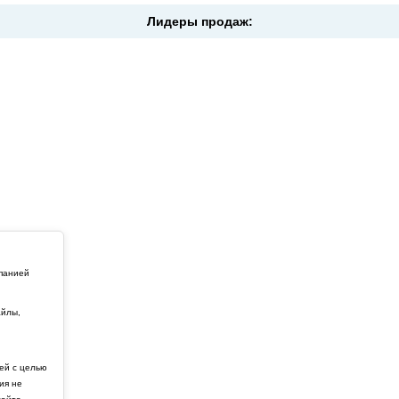
Лидеры продаж:
мпанией
айлы,
й
ей с целью
ия не