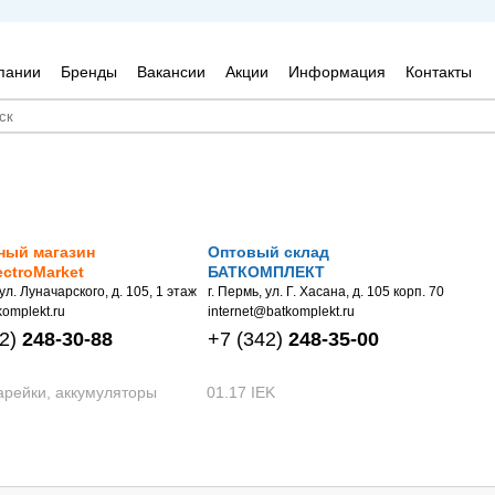
пании
Бренды
Вакансии
Акции
Информация
Контакты
ный магазин
Оптовый склад
ectroMarket
БАТКОМПЛЕКТ
 ул. Луначарского, д. 105, 1 этаж
г. Пермь, ул. Г. Хасана, д. 105 корп. 70
omplekt.ru
internet@batkomplekt.ru
2)
248-30-88
+7
(342)
248-35-00
арейки, аккумуляторы
01.17 IEK