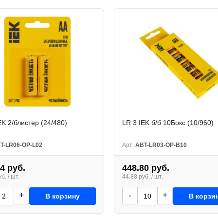
EK 2/блистер (24/480)
LR 3 IEK б/б 10Бокс (10/960)
T-LR06-OP-L02
Арт:
ABT-LR03-OP-B10
4 руб.
448.80 руб.
б. / шт.
44.88 руб. / шт.
+
-
+
В корзину
В корзи