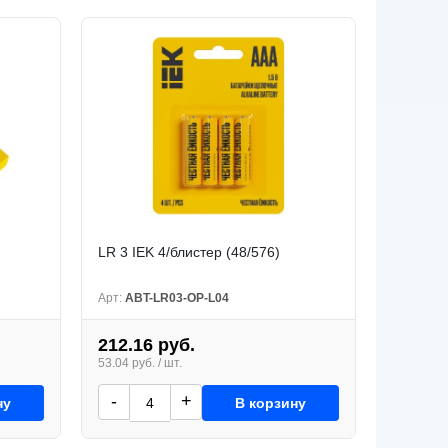
LR 3 IEK 4/блистер (48/576)
Арт:
ABT-LR03-OP-L04
212.16 руб.
53.04 руб. / шт.
-
+
ну
В корзину