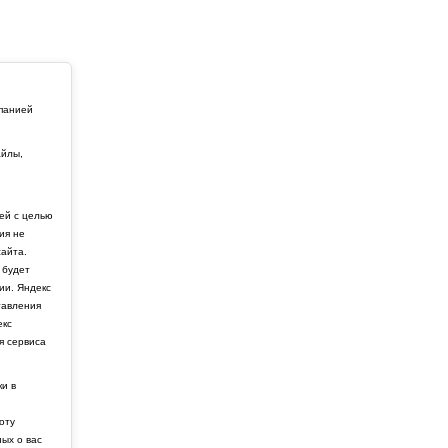
мпанией
айлы,
й
ей с целью
ия не
айта.
 будет
ии. Яндекс
тавления
екс
я сервиса
ки в
боту
ных о вас