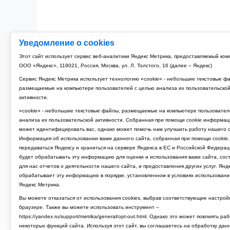
Уведомление о cookies
Рубильник модульный 3P 125A TDM РМ-125 (4)
Этот сайт использует сервис веб-аналитики Яндекс Метрика, предоставляемый ко
ООО «Яндекс», 119021, Россия, Москва, ул. Л. Толстого, 16 (далее – Яндекс)
4 674 руб.
Сервис Яндекс Метрика использует технологию «cookie» - небольшие текстовые ф
размещаемые на компьютере пользователей с целью анализа их пользовательско
активности.
«cookie» - небольшие текстовые файлы, размещаемые на компьютере пользовател
анализа их пользовательской активности. Собранная при помощи cookie информац
может идентифицировать вас, однако может помочь нам улучшить работу нашего с
Информация об использовании вами данного сайта, собранная при помощи cookie,
передаваться Яндексу и храниться на сервере Яндекса в ЕС и Российской Федерац
будет обрабатывать эту информацию для оценки и использования вами сайта, сос
для нас отчетов о деятельности нашего сайта, и предоставления других услуг. Янд
обрабатывает эту информацию в порядке, установленном в условиях использовани
Яндекс Метрика.
Вы можете отказаться от использования cookies, выбрав соответствующие настрой
браузере. Также вы можете использовать инструмент –
https://yandex.ru/support/metrika/general/opt-out.html. Однако это может повлиять ра
некоторых функций сайта. Используя этот сайт, вы соглашаетесь на обработку дан