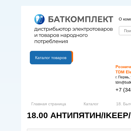
О ком
B2B портал
Каталог товаров
Рознич
TDM El
г. Пермь,
tdm@batk
+7
(34
Главная страница
Каталог
18. Быт
18.00 АНТИПЯТИН/IKEE