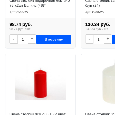
Свеча столбик подарочная 6см d40
Свеча столбик 12
75гх2шт Ваниль (48)*
б/уп (24)
Арт:
С-00-75
Арт:
С-00-25
98.74 руб.
130.34 руб.
98.74 руб. / шт.
130.34 руб. / шт.
-
+
-
+
В корзину
Свеча столбик 8см d56 165г цвет
Свеча столбик 8с