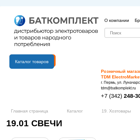
О компании
Бр
B2B портал
Каталог товаров
Розничный магаз
TDM ElectroMarke
г. Пермь, ул. Луначарс
tdm@batkomplekt.ru
+7
(342)
248-3
Главная страница
Каталог
19. Хозтовары
19.01 СВЕЧИ