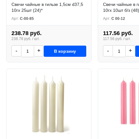
Свечи чайные в гильзе 1,5см d37,5
Свечи чайные в г
10гх 25шт (24)*
10гх 10шт б/з (48
Арт:
С-00-85
Арт:
С 00-12
238.78 руб.
117.56 руб.
238.78 руб. / шт.
117.56 руб. / шт.
-
+
-
+
В корзину