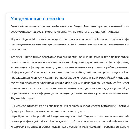
Уведомление о cookies
Этот сайт использует сервис веб-аналитики Яндекс Метрика, предоставляемый ко
ООО «Яндекс», 119021, Россия, Москва, ул. Л. Толстого, 16 (далее – Яндекс)
Сервис Яндекс Метрика использует технологию «cookie» - небольшие текстовые ф
размещаемые на компьютере пользователей с целью анализа их пользовательско
активности.
«cookie» - небольшие текстовые файлы, размещаемые на компьютере пользовател
анализа их пользовательской активности. Собранная при помощи cookie информац
может идентифицировать вас, однако может помочь нам улучшить работу нашего с
Информация об использовании вами данного сайта, собранная при помощи cookie,
передаваться Яндексу и храниться на сервере Яндекса в ЕС и Российской Федерац
будет обрабатывать эту информацию для оценки и использования вами сайта, сос
для нас отчетов о деятельности нашего сайта, и предоставления других услуг. Янд
обрабатывает эту информацию в порядке, установленном в условиях использовани
Яндекс Метрика.
Вы можете отказаться от использования cookies, выбрав соответствующие настрой
браузере. Также вы можете использовать инструмент –
https://yandex.ru/support/metrika/general/opt-out.html. Однако это может повлиять ра
некоторых функций сайта. Используя этот сайт, вы соглашаетесь на обработку дан
Яндексом в порядке и целях, указанных в условиях использования сервиса Яндекс М