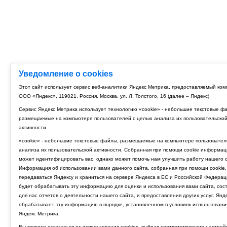
Уведомление о cookies
Этот сайт использует сервис веб-аналитики Яндекс Метрика, предоставляемый ко
ООО «Яндекс», 119021, Россия, Москва, ул. Л. Толстого, 16 (далее – Яндекс)
Сервис Яндекс Метрика использует технологию «cookie» - небольшие текстовые ф
размещаемые на компьютере пользователей с целью анализа их пользовательско
активности.
«cookie» - небольшие текстовые файлы, размещаемые на компьютере пользовател
анализа их пользовательской активности. Собранная при помощи cookie информац
может идентифицировать вас, однако может помочь нам улучшить работу нашего с
Информация об использовании вами данного сайта, собранная при помощи cookie,
передаваться Яндексу и храниться на сервере Яндекса в ЕС и Российской Федерац
будет обрабатывать эту информацию для оценки и использования вами сайта, сос
для нас отчетов о деятельности нашего сайта, и предоставления других услуг. Янд
обрабатывает эту информацию в порядке, установленном в условиях использовани
Яндекс Метрика.
Вы можете отказаться от использования cookies, выбрав соответствующие настрой