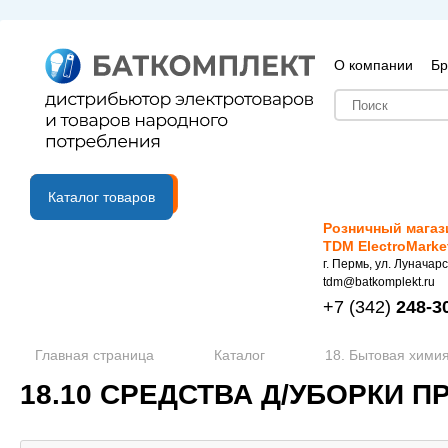
О компании
Бр
B2B портал
Каталог товаров
Розничный магаз
TDM ElectroMarke
г. Пермь, ул. Луначарс
tdm@batkomplekt.ru
+7
(342)
248-3
Главная страница
Каталог
18. Бытовая химия
18.10 СРЕДСТВА Д/УБОРКИ