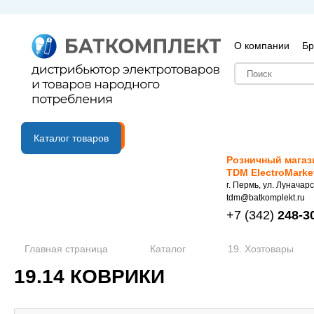
О компании
Бр
B2B портал
Каталог товаров
Розничный магаз
TDM ElectroMarke
г. Пермь, ул. Луначарс
tdm@batkomplekt.ru
+7
(342)
248-3
Главная страница
Каталог
19. Хозтовары
19.14 КОВРИКИ