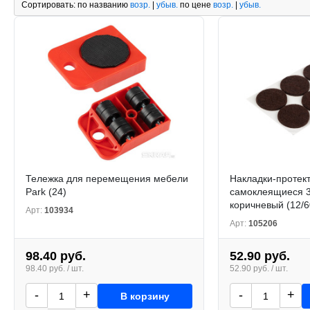
Сортировать:
по названию
возр.
|
убыв.
по цене
возр.
|
убыв.
Тележка для перемещения мебели
Накладки-протек
Park (24)
самоклеящиеся 
коричневый (12/6
Арт:
103934
Арт:
105206
98.40 руб.
52.90 руб.
98.40 руб. / шт.
52.90 руб. / шт.
-
+
-
+
В корзину