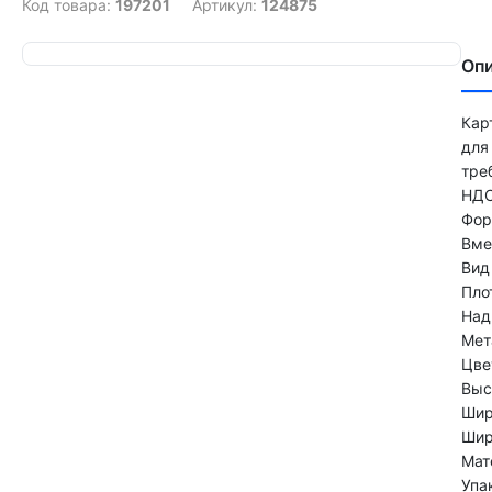
Код товара:
197201
Артикул:
124875
Оп
Кар
для
тре
НДС
Фор
Вме
Вид
Пло
Над
Мет
Цве
Выс
Шир
Шир
Мат
Упа