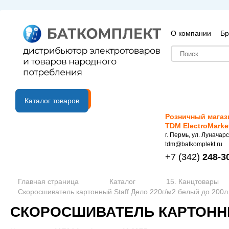
О компании
Бр
B2B портал
Каталог товаров
Розничный магаз
TDM ElectroMarke
г. Пермь, ул. Луначарс
tdm@batkomplekt.ru
+7
(342)
248-3
Главная страница
Каталог
15. Канцтовары
Скоросшиватель картонный Staff Дело 220г/м2 белый до 200л 
СКОРОСШИВАТЕЛЬ КАРТОННЫЙ 