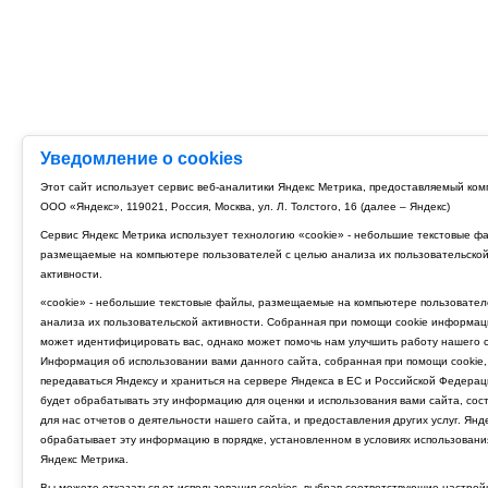
Уведомление о cookies
Этот сайт использует сервис веб-аналитики Яндекс Метрика, предоставляемый ко
ООО «Яндекс», 119021, Россия, Москва, ул. Л. Толстого, 16 (далее – Яндекс)
Сервис Яндекс Метрика использует технологию «cookie» - небольшие текстовые ф
размещаемые на компьютере пользователей с целью анализа их пользовательско
активности.
«cookie» - небольшие текстовые файлы, размещаемые на компьютере пользовател
анализа их пользовательской активности. Собранная при помощи cookie информац
может идентифицировать вас, однако может помочь нам улучшить работу нашего с
Информация об использовании вами данного сайта, собранная при помощи cookie,
передаваться Яндексу и храниться на сервере Яндекса в ЕС и Российской Федерац
будет обрабатывать эту информацию для оценки и использования вами сайта, сос
для нас отчетов о деятельности нашего сайта, и предоставления других услуг. Янд
обрабатывает эту информацию в порядке, установленном в условиях использовани
Яндекс Метрика.
Вы можете отказаться от использования cookies, выбрав соответствующие настрой