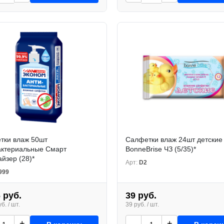
тки влаж 50шт
Салфетки влаж 24шт детские
актериальные Смарт
BonneBrise ЧЗ (5/35)*
йзер (28)*
Арт:
D2
999
 руб.
39 руб.
б. / шт.
39 руб. / шт.
+
-
+