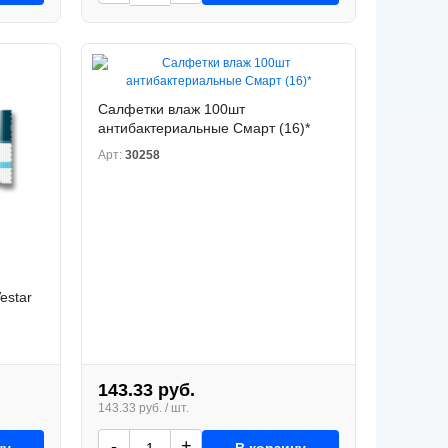
Салфетки влаж 100шт
антибактериальные Смарт (16)*
Арт:
30258
estar
143.33 руб.
143.33 руб. / шт.
-
+
ну
В корзину