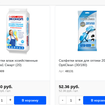
.
тки влаж хозяйственные
Салфетки влаж для оптики 2
в1 Смарт (20)
OptiClean (30/180)
909
Арт:
48131
40 руб.
52.36 руб.
уб. / шт.
52.36 руб. / шт.
+
-
+
В корзину
В корзи