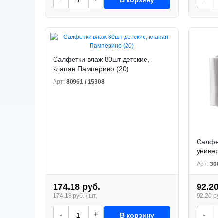
Салфетки влаж 80шт детские,
клапан Памперино (20)
Арт:
80961 / 15308
Салфе
униве
Арт:
30
174.18 руб.
92.20
174.18 руб. / шт.
92.20 ру
-
+
-
В корзину