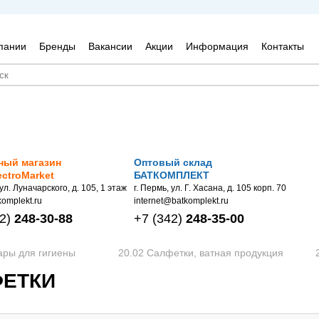
пании
Бренды
Вакансии
Акции
Информация
Контакты
ный магазин
Оптовый склад
ectroMarket
БАТКОМПЛЕКТ
 ул. Луначарского, д. 105, 1 этаж
г. Пермь, ул. Г. Хасана, д. 105 корп. 70
omplekt.ru
internet@batkomplekt.ru
2)
248-30-88
+7
(342)
248-35-00
ары для гигиены
20.02 Салфетки, ватная продукция
ФЕТКИ