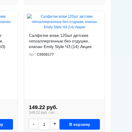
е
Салфетки влаж 120шт детские
и,
гипоаллергенные без отдушки,
ЧЗ)
клапан Emily Style ЧЗ (14) Акция
Арт:
С0008177
149.22 руб.
149.22 руб. / шт.
-
+
ну
В корзину