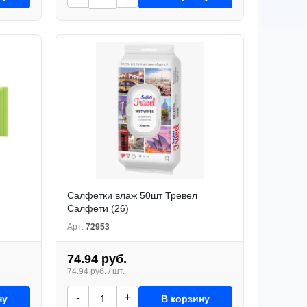
Салфетки влаж 50шт Тревел
Салфети (26)
Арт:
72953
74.94 руб.
74.94 руб. / шт.
-
+
ну
В корзину