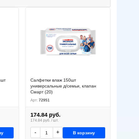
0шт
Салфетки влаж 150шт
универсальные д/семьи, клапан
Смарт (20)
Арт:
72951
174.84 руб.
174.84 руб. / шт.
-
+
ну
В корзину