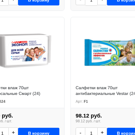
тки влаж 70шт
Салфетки влаж 70шт
рсальные Смарт (24)
антибактериальные Vestar (24
024
Арт:
F1
 руб.
98.12 руб.
б. / шт.
98.12 руб. / шт.
+
-
+
В корзину
В корзи