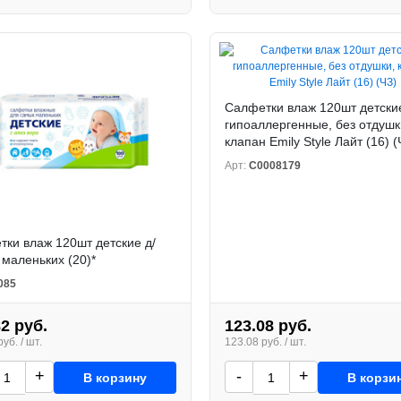
Салфетки влаж 120шт детски
гипоаллергенные, без отдушк
клапан Emily Style Лайт (16) (
Арт:
С0008179
ки влаж 120шт детские д/
маленьких (20)*
085
82 руб.
123.08 руб.
уб. / шт.
123.08 руб. / шт.
+
-
+
В корзину
В корзи