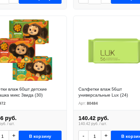
тки влаж 60шт детские
Салфетки влаж 56шт
шка микс 3вида (30)
универсальные Lux (24)
972
Арт:
80484
56 руб.
140.42 руб.
уб. / шт.
140.42 руб. / шт.
+
-
+
В корзину
В корзи