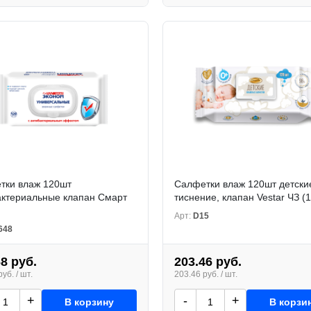
тки влаж 120шт
Салфетки влаж 120шт детски
актериальные клапан Смарт
тиснение, клапан Vestar ЧЗ (1
Арт:
D15
648
68 руб.
203.46 руб.
уб. / шт.
203.46 руб. / шт.
+
-
+
В корзину
В корзи