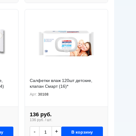
е,
Салфетки влаж 120шт детские,
4)
клапан Смарт (16)*
Арт:
30108
136 руб.
136 руб. / шт.
-
+
ну
В корзину