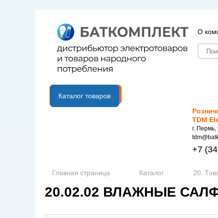
О ком
B2B портал
Каталог товаров
Рознич
TDM El
г. Пермь,
tdm@batk
+7
(34
Главная страница
Каталог
20. Тов
20.02.02 ВЛАЖНЫЕ САЛ