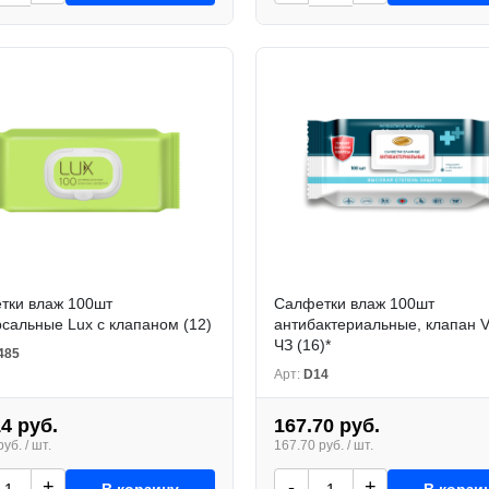
тки влаж 100шт
Салфетки влаж 100шт
сальные Lux с клапаном (12)
антибактериальные, клапан V
ЧЗ (16)*
485
Арт:
D14
14 руб.
167.70 руб.
уб. / шт.
167.70 руб. / шт.
+
-
+
В корзину
В корзи