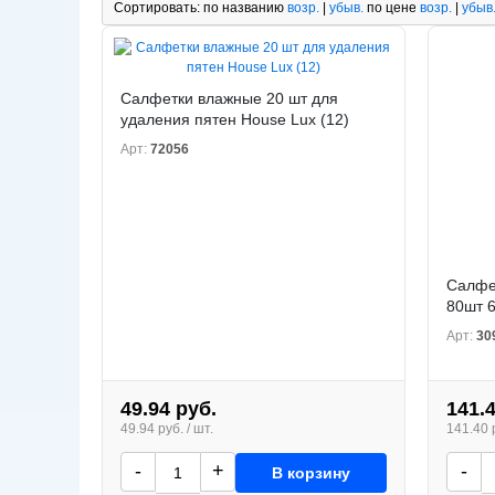
Сортировать:
по названию
возр.
|
убыв.
по цене
возр.
|
убыв
Салфетки влажные 20 шт для
удаления пятен House Lux (12)
Арт:
72056
Салфе
80шт 6
Арт:
30
49.94 руб.
141.
49.94 руб. / шт.
141.40 р
-
+
-
В корзину