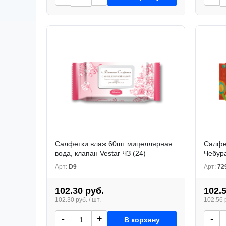
Салфетки влаж 60шт мицеллярная
Салфе
вода, клапан Vestar ЧЗ (24)
Чебура
Арт:
D9
Арт:
72
102.30 руб.
102.
102.30 руб. / шт.
102.56 р
-
+
-
В корзину