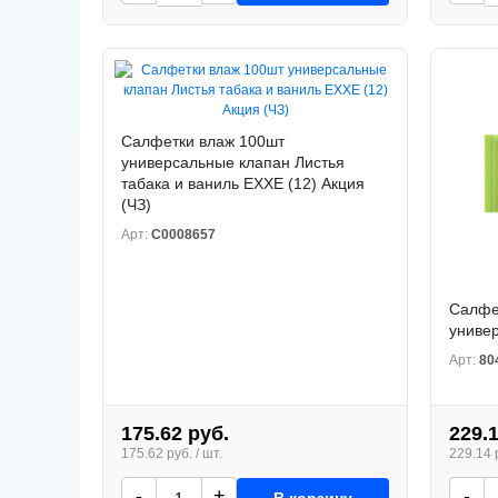
Салфетки влаж 100шт
универсальные клапан Листья
табака и ваниль EXXE (12) Акция
(ЧЗ)
Арт:
С0008657
Салфе
универ
Арт:
80
175.62 руб.
229.
175.62 руб. / шт.
229.14 р
-
+
-
В корзину