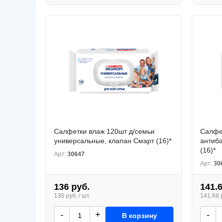
Салфетки влаж 120шт д/семьи
Салфе
универсальные, клапан Смарт (16)*
антиб
(16)*
Арт:
30647
Арт:
30
136 руб.
141.
136 руб. / шт.
141.68 р
-
+
-
В корзину