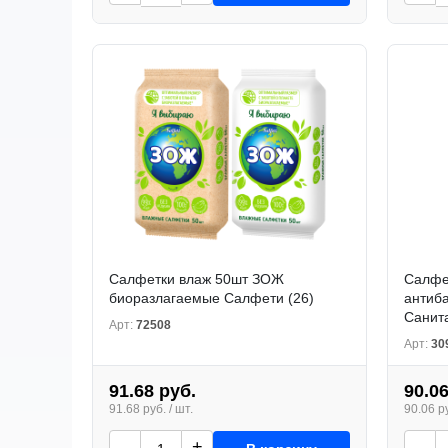
Салфетки влаж 50шт ЗОЖ
Салфе
биоразлагаемые Салфети (26)
антиб
Санита
Арт:
72508
Арт:
30
91.68 руб.
90.06
91.68 руб. / шт.
90.06 ру
-
+
-