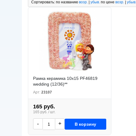
Сортировать:
по названию
возр.
|
убыв.
по цене
возр.
|
убыв
Рамка керамика 10x15 PF46819
wedding (12/36)**
Арт:
23107
165 руб.
165 руб. / шт.
-
+
В корзину