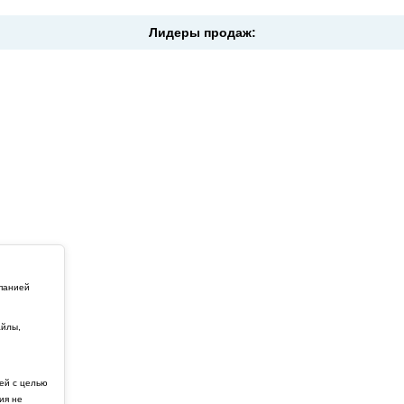
Лидеры продаж:
мпанией
айлы,
й
ей с целью
ия не