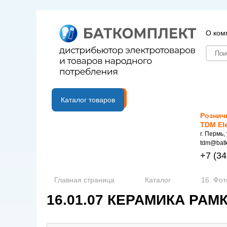
О ком
B2B портал
Каталог товаров
Рознич
TDM El
г. Пермь,
tdm@batk
+7
(34
Главная страница
Каталог
16. Фот
16.01.07 КЕРАМИКА РАМ