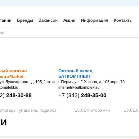
пании
Бренды
Вакансии
Акции
Информация
Контакты
ный магазин
Оптовый склад
ectroMarket
БАТКОМПЛЕКТ
 ул. Луначарского, д. 105, 1 этаж
г. Пермь, ул. Г. Хасана, д. 105 корп. 70
omplekt.ru
internet@batkomplekt.ru
2)
248-30-88
+7
(342)
248-35-00
отовары, упаковка, подарки
16.01 Фоторамки
16.01.
КИ