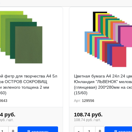
.
й фетр для творчества А4 5л
Цветная бумага А4 24л 24 цв
тов ОСТРОВ СОКРОВИЩ
Юнландия "ЛЬВЕНОК" мелов
и зеленого толщина 2 мм
(глянцевая) 200*280мм на ск
160)
(15/60)
0643
Арт:
129556
4 руб.
108.74 руб.
уб. / шт.
108.74 руб. / шт.
+
-
+
В корзину
В корзи