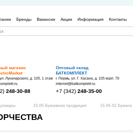
пании
Бренды
Вакансии
Акции
Информация
Контакты
ный магазин
Оптовый склад
ectroMarket
БАТКОМПЛЕКТ
 ул. Луначарского, д. 105, 1 этаж
г. Пермь, ул. Г. Хасана, д. 105 корп. 70
omplekt.ru
internet@batkomplekt.ru
2)
248-30-88
+7
(342)
248-35-00
нцтовары
15.05 Бумажная продукция
15.05.02 Бумага
ВОРЧЕСТВА