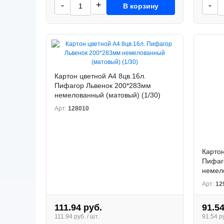
-
+
-
В корзину
Картон цветной А4 8цв.16л.
Пифагор Львенок 200*283мм
немелованный (матовый) (1/30)
Арт:
128010
Картон
Пифаг
немело
Арт:
12
111.94 руб.
91.54
111.94 руб. / шт.
91.54 ру