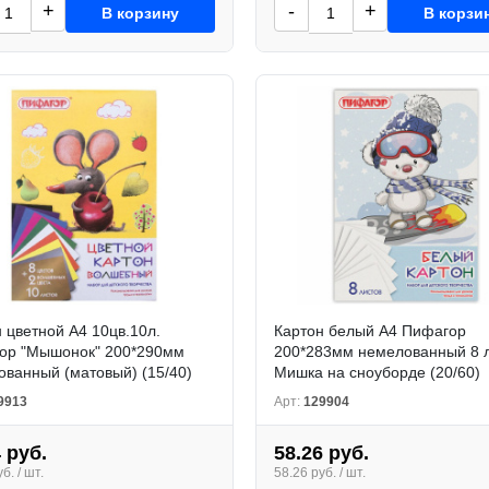
+
-
+
В корзину
В корзи
 цветной А4 10цв.10л.
Картон белый А4 Пифагор
ор "Мышонок" 200*290мм
200*283мм немелованный 8 
ванный (матовый) (15/40)
Мишка на сноуборде (20/60)
9913
Арт:
129904
 руб.
58.26 руб.
б. / шт.
58.26 руб. / шт.