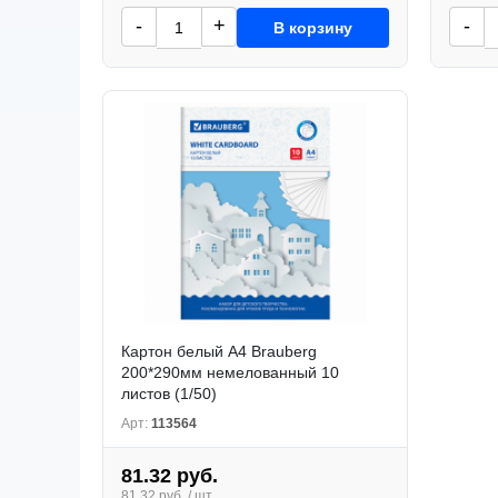
-
+
-
В корзину
Картон белый А4 Brauberg
200*290мм немелованный 10
листов (1/50)
Арт:
113564
81.32 руб.
81.32 руб. / шт.