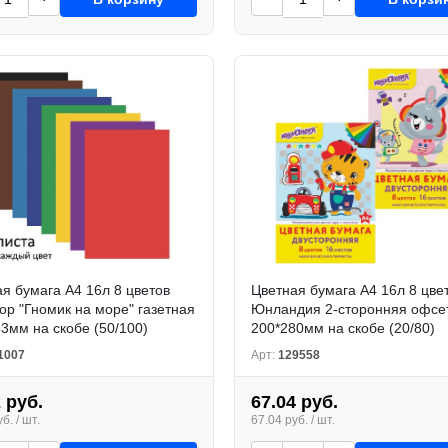
я бумага А4 16л 8 цветов
Цветная бумага А4 16л 8 цве
р "Гномик на море" газетная
Юнландия 2-сторонняя офсе
3мм на скобе (50/100)
200*280мм на скобе (20/80)
1007
Арт:
129558
 руб.
67.04 руб.
б. / шт.
67.04 руб. / шт.