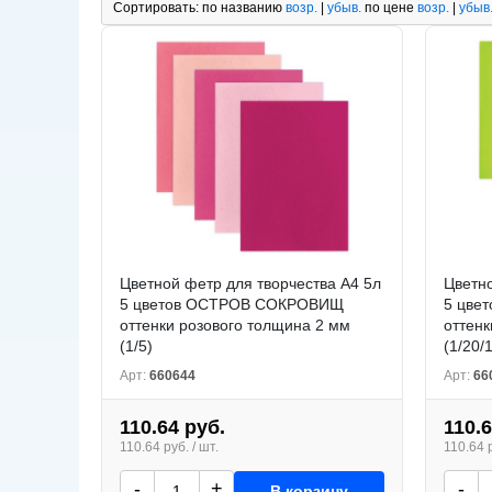
Сортировать:
по названию
возр.
|
убыв.
по цене
возр.
|
убыв
Цветной фетр для творчества А4 5л
Цветно
5 цветов ОСТРОВ СОКРОВИЩ
5 цве
оттенки розового толщина 2 мм
оттенк
(1/5)
(1/20/
Арт:
660644
Арт:
66
110.64 руб.
110.6
110.64 руб. / шт.
110.64 р
-
+
-
В корзину