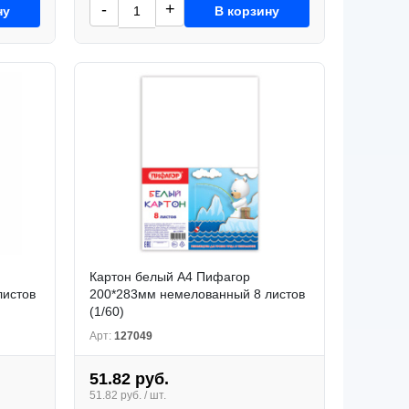
-
+
ну
В корзину
Картон белый А4 Пифагор
листов
200*283мм немелованный 8 листов
(1/60)
Арт:
127049
51.82 руб.
51.82 руб. / шт.