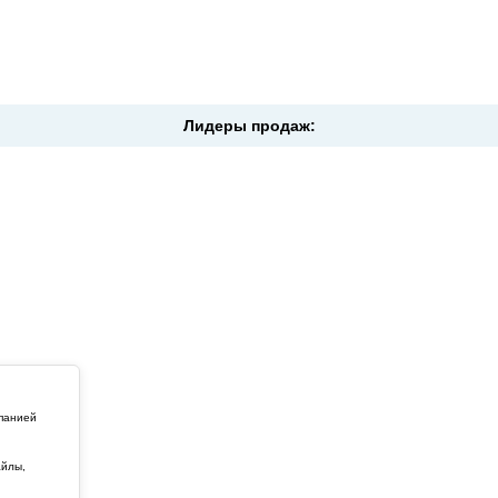
Лидеры продаж:
мпанией
айлы,
й