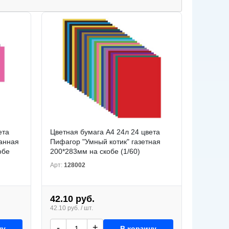
ета
Цветная бумага А4 24л 24 цвета
анная
Пифагор "Умный котик" газетная
обе
200*283мм на скобе (1/60)
Арт:
128002
42.10 руб.
42.10 руб. / шт.
-
+
ну
В корзину