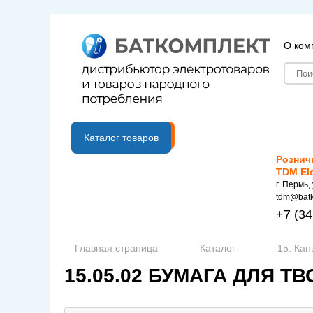
О ком
B2B портал
Каталог товаров
Рознич
TDM El
г. Пермь,
tdm@batk
+7
(34
Главная страница
Каталог
15. Ка
15.05.02 БУМАГА ДЛЯ Т