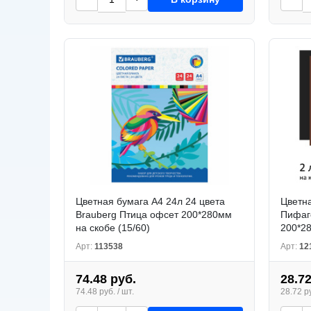
Цветная бумага А4 24л 24 цвета
Цветна
Brauberg Птица офсет 200*280мм
Пифаго
на скобе (15/60)
200*28
Арт:
113538
Арт:
12
74.48 руб.
28.72
74.48 руб. / шт.
28.72 ру