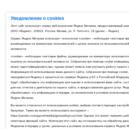
Уведомление о cookies
Этот сайт использует сервис веб-аналитики Яндекс Метрика, предоставляемый ко
ООО «Яндекс», 119021, Россия, Москва, ул. Л. Толстого, 16 (далее – Яндекс)
Сервис Яндекс Метрика использует технологию «cookie» - небольшие текстовые ф
размещаемые на компьютере пользователей с целью анализа их пользовательско
активности.
«cookie» - небольшие текстовые файлы, размещаемые на компьютере пользовател
анализа их пользовательской активности. Собранная при помощи cookie информац
может идентифицировать вас, однако может помочь нам улучшить работу нашего с
Информация об использовании вами данного сайта, собранная при помощи cookie,
передаваться Яндексу и храниться на сервере Яндекса в ЕС и Российской Федерац
будет обрабатывать эту информацию для оценки и использования вами сайта, сос
для нас отчетов о деятельности нашего сайта, и предоставления других услуг. Янд
обрабатывает эту информацию в порядке, установленном в условиях использовани
Яндекс Метрика.
Вы можете отказаться от использования cookies, выбрав соответствующие настрой
браузере. Также вы можете использовать инструмент –
https://yandex.ru/support/metrika/general/opt-out.html. Однако это может повлиять ра
некоторых функций сайта. Используя этот сайт, вы соглашаетесь на обработку дан
Яндексом в порядке и целях, указанных в условиях использования сервиса Яндекс М