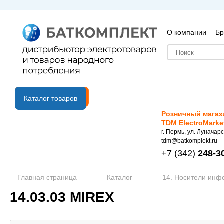
О компании
Бр
B2B портал
Каталог товаров
Розничный магаз
TDM ElectroMarke
г. Пермь, ул. Луначарс
tdm@batkomplekt.ru
+7
(342)
248-3
Главная страница
Каталог
14. Носители ин
14.03.03 MIREX