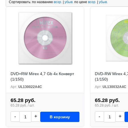
Сортировать:
по названию
возр.
|
убыв.
по цене
возр.
|
убыв.
DVD+RW Mirex 4,7 Gb 4x Конверт
DVD-RW Mirex 4,
(1/150)
(1/150)
Арт:
UL130022A4C
Арт:
UL130032A4C
65.28 руб.
65.28 руб.
65.28 руб. / шт.
65.28 руб. / шт.
-
+
-
+
В корзину